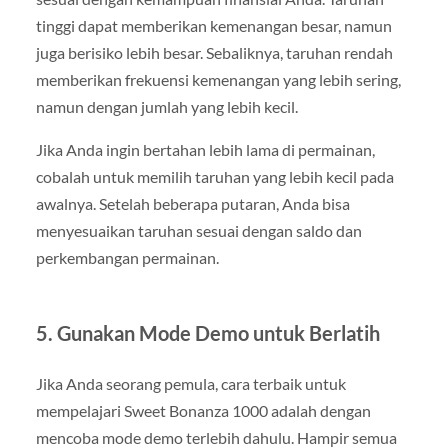
tinggi dapat memberikan kemenangan besar, namun
juga berisiko lebih besar. Sebaliknya, taruhan rendah
memberikan frekuensi kemenangan yang lebih sering,
namun dengan jumlah yang lebih kecil.
Jika Anda ingin bertahan lebih lama di permainan,
cobalah untuk memilih taruhan yang lebih kecil pada
awalnya. Setelah beberapa putaran, Anda bisa
menyesuaikan taruhan sesuai dengan saldo dan
perkembangan permainan.
5.
Gunakan Mode Demo untuk Berlatih
Jika Anda seorang pemula, cara terbaik untuk
mempelajari Sweet Bonanza 1000 adalah dengan
mencoba mode demo terlebih dahulu. Hampir semua