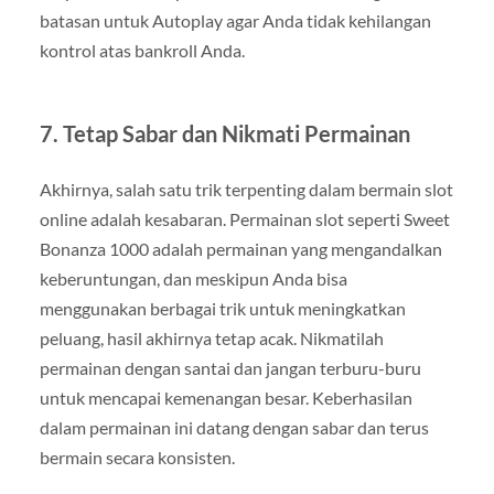
batasan untuk Autoplay agar Anda tidak kehilangan
kontrol atas bankroll Anda.
7.
Tetap Sabar dan Nikmati Permainan
Akhirnya, salah satu trik terpenting dalam bermain slot
online adalah kesabaran. Permainan slot seperti Sweet
Bonanza 1000 adalah permainan yang mengandalkan
keberuntungan, dan meskipun Anda bisa
menggunakan berbagai trik untuk meningkatkan
peluang, hasil akhirnya tetap acak. Nikmatilah
permainan dengan santai dan jangan terburu-buru
untuk mencapai kemenangan besar. Keberhasilan
dalam permainan ini datang dengan sabar dan terus
bermain secara konsisten.