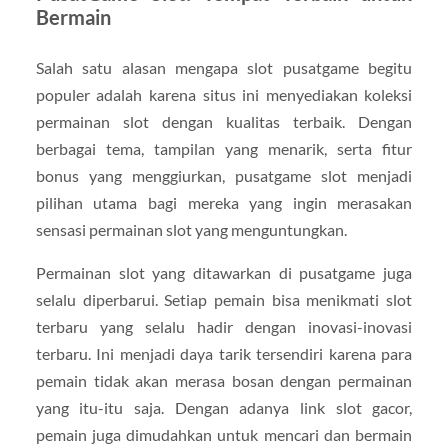
Bermain
Salah satu alasan mengapa slot pusatgame begitu
populer adalah karena situs ini menyediakan koleksi
permainan slot dengan kualitas terbaik. Dengan
berbagai tema, tampilan yang menarik, serta fitur
bonus yang menggiurkan, pusatgame slot menjadi
pilihan utama bagi mereka yang ingin merasakan
sensasi permainan slot yang menguntungkan.
Permainan slot yang ditawarkan di pusatgame juga
selalu diperbarui. Setiap pemain bisa menikmati slot
terbaru yang selalu hadir dengan inovasi-inovasi
terbaru. Ini menjadi daya tarik tersendiri karena para
pemain tidak akan merasa bosan dengan permainan
yang itu-itu saja. Dengan adanya link slot gacor,
pemain juga dimudahkan untuk mencari dan bermain