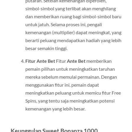
putaran. Setelah kemenangan diperoleh,
simbol-simbol yang terlibat akan menghilang
dan memberikan ruang bagi simbol-simbol baru
untuk jatuh. Selama proses ini, pengali
kemenangan (multiplier) dapat meningkat, yang
berarti peluang mendapatkan hadiah yang lebih
besar semakin tinggi.
Fitur Ante Bet
Fitur
Ante Bet
memberikan
pemain pilihan untuk meningkatkan taruhan
mereka sebelum memulai permainan. Dengan
menggunakan fitur ini, pemain dapat
meningkatkan peluang untuk memicu fitur Free
Spins, yang tentu saja meningkatkan potensi
kemenangan yang lebih besar.
Keunggulan Sweet Bonanza 1000