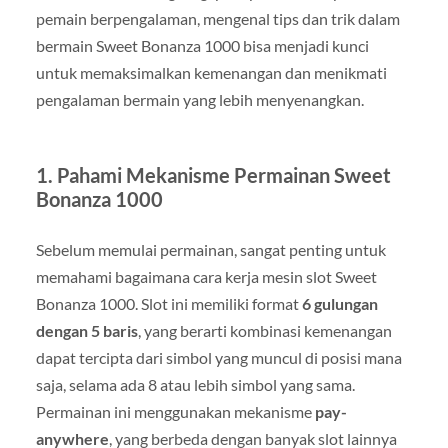
pemain berpengalaman, mengenal tips dan trik dalam
bermain Sweet Bonanza 1000 bisa menjadi kunci
untuk memaksimalkan kemenangan dan menikmati
pengalaman bermain yang lebih menyenangkan.
1.
Pahami Mekanisme Permainan Sweet
Bonanza 1000
Sebelum memulai permainan, sangat penting untuk
memahami bagaimana cara kerja mesin slot Sweet
Bonanza 1000. Slot ini memiliki format
6 gulungan
dengan 5 baris
, yang berarti kombinasi kemenangan
dapat tercipta dari simbol yang muncul di posisi mana
saja, selama ada 8 atau lebih simbol yang sama.
Permainan ini menggunakan mekanisme
pay-
anywhere
, yang berbeda dengan banyak slot lainnya