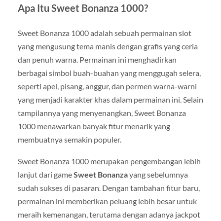
Apa Itu Sweet Bonanza 1000?
Sweet Bonanza 1000 adalah sebuah permainan slot
yang mengusung tema manis dengan grafis yang ceria
dan penuh warna. Permainan ini menghadirkan
berbagai simbol buah-buahan yang menggugah selera,
seperti apel, pisang, anggur, dan permen warna-warni
yang menjadi karakter khas dalam permainan ini. Selain
tampilannya yang menyenangkan, Sweet Bonanza
1000 menawarkan banyak fitur menarik yang
membuatnya semakin populer.
Sweet Bonanza 1000 merupakan pengembangan lebih
lanjut dari game
Sweet Bonanza
yang sebelumnya
sudah sukses di pasaran. Dengan tambahan fitur baru,
permainan ini memberikan peluang lebih besar untuk
meraih kemenangan, terutama dengan adanya jackpot