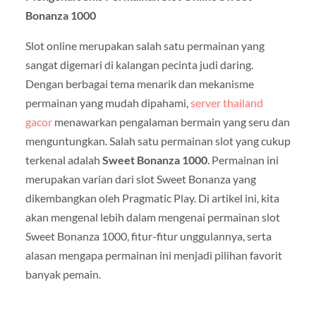
Bonanza 1000
Slot online merupakan salah satu permainan yang
sangat digemari di kalangan pecinta judi daring.
Dengan berbagai tema menarik dan mekanisme
permainan yang mudah dipahami,
server thailand
gacor
menawarkan pengalaman bermain yang seru dan
menguntungkan. Salah satu permainan slot yang cukup
terkenal adalah
Sweet Bonanza 1000
. Permainan ini
merupakan varian dari slot Sweet Bonanza yang
dikembangkan oleh Pragmatic Play. Di artikel ini, kita
akan mengenal lebih dalam mengenai permainan slot
Sweet Bonanza 1000, fitur-fitur unggulannya, serta
alasan mengapa permainan ini menjadi pilihan favorit
banyak pemain.