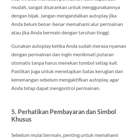
mudah, sangat disarankan untuk menggunakannya
dengan bijak. Jangan mengandalkan autoplay jika
Anda belum benar-benar memahami alur permainan
atau jika Anda bermain dengan taruhan tinggi.
Gunakan autoplay ketika Anda sudah merasa nyaman
dengan permainan dan ingin menikmati putaran
otomatis tanpa harus menekan tombol setiap kali.
Pastikan juga untuk menetapkan batas kerugian dan
kemenangan sebelum mengaktifkan autoplay, agar
Anda tetap dapat mengontrol permainan.
5.
Perhatikan Pembayaran dan Simbol
Khusus
Sebelum mulai bermain, penting untuk memahami