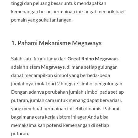
tinggi dan peluang besar untuk mendapatkan
kemenangan besar, permainan ini sangat menarik bagi
pemain yang suka tantangan.
1.
Pahami Mekanisme Megaways
Salah satu fitur utama dari
Great Rhino Megaways
adalah sistem
Megaways
, di mana setiap gulungan
dapat menampilkan simbol yang berbeda-beda
jumlahnya, mulai dari 2 hingga 7 simbol per gulungan.
Dengan adanya perubahan jumlah simbol pada setiap
putaran, jumlah cara untuk menang dapat bervariasi,
yang membuat permainan ini lebih dinamis. Pahami
bagaimana cara kerja sistem ini agar Anda bisa
memaksimalkan potensi kemenangan di setiap
putaran.