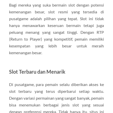
Bagi mereka yang suka bermain slot dengan potensi
kemenangan besar, slot resmi yang tersedia di
pusatgame adalah pilihan yang tepat. Slot ini tidak
hanya menawarkan keseruan bermain tetapi juga
peluang menang yang sangat tinggi. Dengan RTP
(Return to Player) yang kompetitif, pemain memiliki
kesempatan yang lebih besar untuk meraih
kemenangan besar.
Slot Terbaru dan Menarik
Di pusatgame, para pemain selalu diberikan akses ke
slot terbaru yang terus diperbarui setiap waktu.
Dengan variasi permainan yang sangat banyak, pemain
bisa menemukan berbagai jenis slot yang sesuai
dengan preferensi mereka. Tidak hanya itu, situs ini