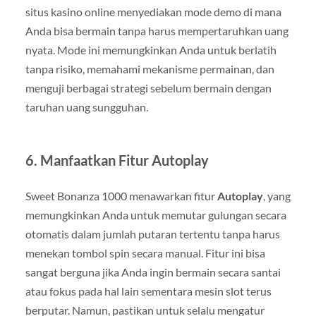
situs kasino online menyediakan mode demo di mana
Anda bisa bermain tanpa harus mempertaruhkan uang
nyata. Mode ini memungkinkan Anda untuk berlatih
tanpa risiko, memahami mekanisme permainan, dan
menguji berbagai strategi sebelum bermain dengan
taruhan uang sungguhan.
6.
Manfaatkan Fitur Autoplay
Sweet Bonanza 1000 menawarkan fitur
Autoplay
, yang
memungkinkan Anda untuk memutar gulungan secara
otomatis dalam jumlah putaran tertentu tanpa harus
menekan tombol spin secara manual. Fitur ini bisa
sangat berguna jika Anda ingin bermain secara santai
atau fokus pada hal lain sementara mesin slot terus
berputar. Namun, pastikan untuk selalu mengatur