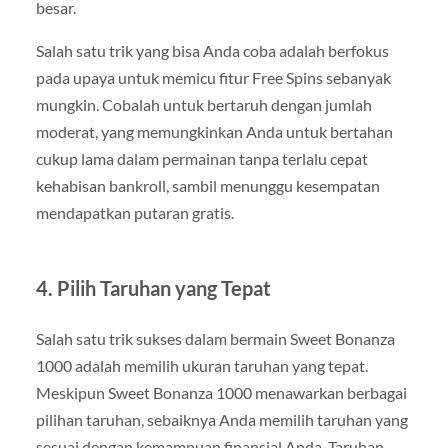
besar.
Salah satu trik yang bisa Anda coba adalah berfokus
pada upaya untuk memicu fitur Free Spins sebanyak
mungkin. Cobalah untuk bertaruh dengan jumlah
moderat, yang memungkinkan Anda untuk bertahan
cukup lama dalam permainan tanpa terlalu cepat
kehabisan bankroll, sambil menunggu kesempatan
mendapatkan putaran gratis.
4.
Pilih Taruhan yang Tepat
Salah satu trik sukses dalam bermain Sweet Bonanza
1000 adalah memilih ukuran taruhan yang tepat.
Meskipun Sweet Bonanza 1000 menawarkan berbagai
pilihan taruhan, sebaiknya Anda memilih taruhan yang
sesuai dengan kemampuan finansial Anda. Taruhan