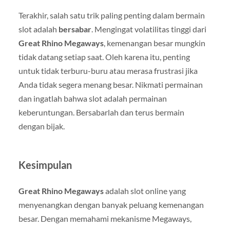
Terakhir, salah satu trik paling penting dalam bermain
slot adalah
bersabar
. Mengingat volatilitas tinggi dari
Great Rhino Megaways
, kemenangan besar mungkin
tidak datang setiap saat. Oleh karena itu, penting
untuk tidak terburu-buru atau merasa frustrasi jika
Anda tidak segera menang besar. Nikmati permainan
dan ingatlah bahwa slot adalah permainan
keberuntungan. Bersabarlah dan terus bermain
dengan bijak.
Kesimpulan
Great Rhino Megaways
adalah slot online yang
menyenangkan dengan banyak peluang kemenangan
besar. Dengan memahami mekanisme Megaways,