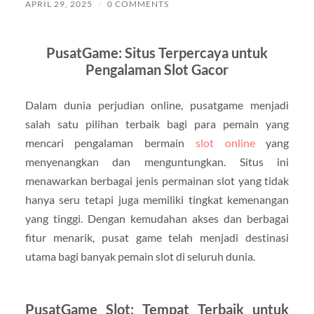
APRIL 29, 2025
/
0 COMMENTS
PusatGame: Situs Terpercaya untuk
Pengalaman Slot Gacor
Dalam dunia perjudian online, pusatgame menjadi
salah satu pilihan terbaik bagi para pemain yang
mencari pengalaman bermain
slot online
yang
menyenangkan dan menguntungkan. Situs ini
menawarkan berbagai jenis permainan slot yang tidak
hanya seru tetapi juga memiliki tingkat kemenangan
yang tinggi. Dengan kemudahan akses dan berbagai
fitur menarik, pusat game telah menjadi destinasi
utama bagi banyak pemain slot di seluruh dunia.
PusatGame Slot: Tempat Terbaik untuk