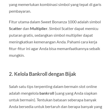
yang memerlukan kombinasi simbol yang tepat di garis
pembayaran.
Fitur utama dalam Sweet Bonanza 1000 adalah simbol
Scatter
dan
Multiplier
. Simbol Scatter dapat memicu
putaran gratis, sedangkan simbol multiplier dapat
meningkatkan kemenangan Anda. Pahami cara kerja
fitur-fitur ini agar Anda bisa memanfaatkannya sebaik
mungkin.
2.
Kelola Bankroll dengan Bijak
Salah satu tips terpenting dalam bermain slot online
adalah mengelola
bankroll
(uang yang Anda siapkan
untuk bermain). Tentukan batasan seberapa banyak
Anda bersedia untuk bertaruh dan berapa banyak yang