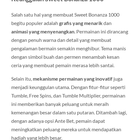
Salah satu hal yang membuat Sweet Bonanza 1000
begitu populer adalah
grafis yang menarik
dan
animasi yang menyenangkan
. Permainan ini dirancang
dengan penuh warna dan detail yang membuat
pengalaman bermain semakin menghibur. Tema manis
dengan simbol buah dan permen menambah kesan
ceria yang membuat pemain merasa lebih santai.
Selain itu,
mekanisme permainan yang inovatif
juga
menjadi keunggulan utama. Dengan fitur-fitur seperti
Tumble, Free Spins, dan Tumble Multiplier, permainan
ini memberikan banyak peluang untuk meraih
kemenangan besar dalam satu putaran. Ditambah lagi,
dengan adanya opsi Ante Bet, pemain dapat
meningkatkan peluang mereka untuk mendapatkan
hadiah yang lebih besar.