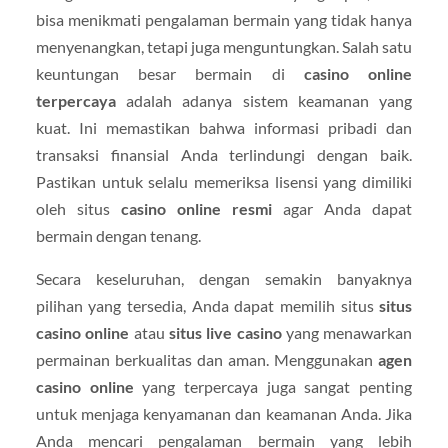
bisa menikmati pengalaman bermain yang tidak hanya
menyenangkan, tetapi juga menguntungkan. Salah satu
keuntungan besar bermain di
casino online
terpercaya
adalah adanya sistem keamanan yang
kuat. Ini memastikan bahwa informasi pribadi dan
transaksi finansial Anda terlindungi dengan baik.
Pastikan untuk selalu memeriksa lisensi yang dimiliki
oleh situs
casino online resmi
agar Anda dapat
bermain dengan tenang.
Secara keseluruhan, dengan semakin banyaknya
pilihan yang tersedia, Anda dapat memilih situs
situs
casino online
atau
situs live casino
yang menawarkan
permainan berkualitas dan aman. Menggunakan
agen
casino online
yang terpercaya juga sangat penting
untuk menjaga kenyamanan dan keamanan Anda. Jika
Anda mencari pengalaman bermain yang lebih