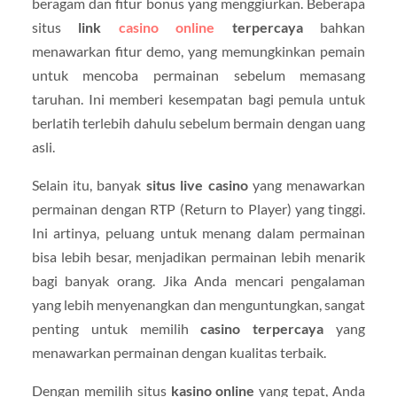
beragam dan fitur bonus yang menggiurkan. Beberapa
situs
link
casino online
terpercaya
bahkan
menawarkan fitur demo, yang memungkinkan pemain
untuk mencoba permainan sebelum memasang
taruhan. Ini memberi kesempatan bagi pemula untuk
berlatih terlebih dahulu sebelum bermain dengan uang
asli.
Selain itu, banyak
situs live casino
yang menawarkan
permainan dengan RTP (Return to Player) yang tinggi.
Ini artinya, peluang untuk menang dalam permainan
bisa lebih besar, menjadikan permainan lebih menarik
bagi banyak orang. Jika Anda mencari pengalaman
yang lebih menyenangkan dan menguntungkan, sangat
penting untuk memilih
casino terpercaya
yang
menawarkan permainan dengan kualitas terbaik.
Dengan memilih situs
kasino online
yang tepat, Anda