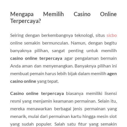
Mengapa Memilih Casino Online
Terpercaya?
Seiring dengan berkembangnya teknologi, situs
sicbo
online semakin bermunculan. Namun, dengan begitu
banyaknya pilihan, sangat penting untuk memilih
casino online terpercaya
agar pengalaman bermain
Anda aman dan menyenangkan. Banyaknya pilihan ini
membuat pemain harus lebih bijak dalam memilih
agen
casino online
yang tepat.
Casino online terpercaya
biasanya memiliki lisensi
resmi yang menjamin keamanan permainan. Selain itu,
mereka menawarkan berbagai jenis permainan yang
menarik, mulai dari permainan kartu hingga mesin slot
yang sudah populer. Salah satu fitur yang semakin