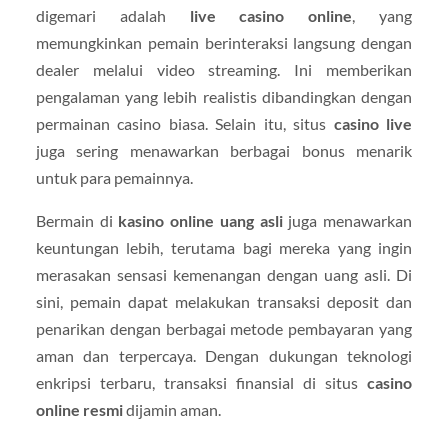
digemari adalah
live casino online
, yang
memungkinkan pemain berinteraksi langsung dengan
dealer melalui video streaming. Ini memberikan
pengalaman yang lebih realistis dibandingkan dengan
permainan casino biasa. Selain itu, situs
casino live
juga sering menawarkan berbagai bonus menarik
untuk para pemainnya.
Bermain di
kasino online uang asli
juga menawarkan
keuntungan lebih, terutama bagi mereka yang ingin
merasakan sensasi kemenangan dengan uang asli. Di
sini, pemain dapat melakukan transaksi deposit dan
penarikan dengan berbagai metode pembayaran yang
aman dan terpercaya. Dengan dukungan teknologi
enkripsi terbaru, transaksi finansial di situs
casino
online resmi
dijamin aman.