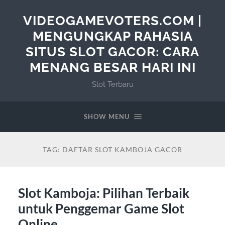
VIDEOGAMEVOTERS.COM |
MENGUNGKAP RAHASIA
SITUS SLOT GACOR: CARA
MENANG BESAR HARI INI
Slot Terbaru
SHOW MENU
TAG:
DAFTAR SLOT KAMBOJA GACOR
Slot Kamboja: Pilihan Terbaik
untuk Penggemar Game Slot
Online