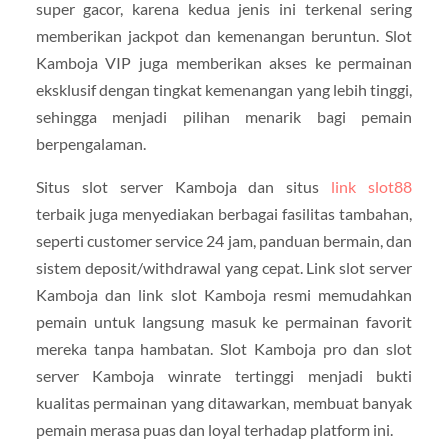
super gacor, karena kedua jenis ini terkenal sering
memberikan jackpot dan kemenangan beruntun. Slot
Kamboja VIP juga memberikan akses ke permainan
eksklusif dengan tingkat kemenangan yang lebih tinggi,
sehingga menjadi pilihan menarik bagi pemain
berpengalaman.
Situs slot server Kamboja dan situs
link slot88
terbaik juga menyediakan berbagai fasilitas tambahan,
seperti customer service 24 jam, panduan bermain, dan
sistem deposit/withdrawal yang cepat. Link slot server
Kamboja dan link slot Kamboja resmi memudahkan
pemain untuk langsung masuk ke permainan favorit
mereka tanpa hambatan. Slot Kamboja pro dan slot
server Kamboja winrate tertinggi menjadi bukti
kualitas permainan yang ditawarkan, membuat banyak
pemain merasa puas dan loyal terhadap platform ini.