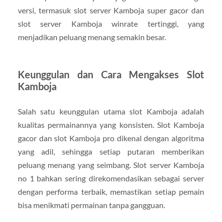
versi, termasuk slot server Kamboja super gacor dan
slot server Kamboja winrate tertinggi, yang
menjadikan peluang menang semakin besar.
Keunggulan dan Cara Mengakses Slot
Kamboja
Salah satu keunggulan utama slot Kamboja adalah
kualitas permainannya yang konsisten. Slot Kamboja
gacor dan slot Kamboja pro dikenal dengan algoritma
yang adil, sehingga setiap putaran memberikan
peluang menang yang seimbang. Slot server Kamboja
no 1 bahkan sering direkomendasikan sebagai server
dengan performa terbaik, memastikan setiap pemain
bisa menikmati permainan tanpa gangguan.