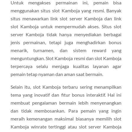
Untuk mengakses permainan ini, pemain bisa
menggunakan situs slot Kamboja yang resmi. Banyak
situs menawarkan link slot server Kamboja dan link
slot Kamboja untuk mempermudah akses. Situs slot
server Kamboja tidak hanya menyediakan berbagai
jenis permainan, tetapi juga menghadirkan bonus
menarik, turnamen, dan sistem reward yang
menguntungkan. Slot Kamboja resmi dan slot Kamboja
terpercaya selalu menjaga kualitas layanan agar
pemain tetap nyaman dan aman saat bermain.
Selain itu, slot Kamboja terbaru sering menampilkan
tema yang inovatif dan fitur bonus interaktif. Hal ini
membuat pengalaman bermain lebih menyenangkan
dan tidak membosankan. Para pemain yang ingin
meraih kemenangan maksimal biasanya memilih slot
Kamboja winrate tertinggi atau slot server Kamboja