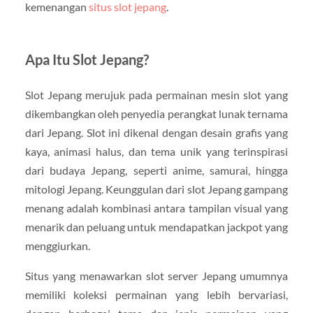
kemenangan
situs slot jepang
.
Apa Itu Slot Jepang?
Slot Jepang merujuk pada permainan mesin slot yang
dikembangkan oleh penyedia perangkat lunak ternama
dari Jepang. Slot ini dikenal dengan desain grafis yang
kaya, animasi halus, dan tema unik yang terinspirasi
dari budaya Jepang, seperti anime, samurai, hingga
mitologi Jepang. Keunggulan dari slot Jepang gampang
menang adalah kombinasi antara tampilan visual yang
menarik dan peluang untuk mendapatkan jackpot yang
menggiurkan.
Situs yang menawarkan slot server Jepang umumnya
memiliki koleksi permainan yang lebih bervariasi,