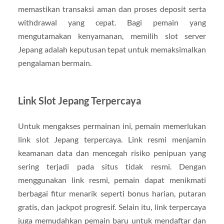
memastikan transaksi aman dan proses deposit serta
withdrawal yang cepat. Bagi pemain yang
mengutamakan kenyamanan, memilih slot server
Jepang adalah keputusan tepat untuk memaksimalkan
pengalaman bermain.
Link Slot Jepang Terpercaya
Untuk mengakses permainan ini, pemain memerlukan
link slot Jepang terpercaya. Link resmi menjamin
keamanan data dan mencegah risiko penipuan yang
sering terjadi pada situs tidak resmi. Dengan
menggunakan link resmi, pemain dapat menikmati
berbagai fitur menarik seperti bonus harian, putaran
gratis, dan jackpot progresif. Selain itu, link terpercaya
juga memudahkan pemain baru untuk mendaftar dan