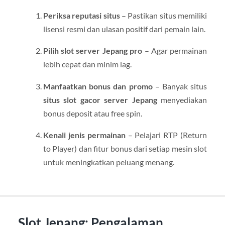
Periksa reputasi situs
– Pastikan situs memiliki
lisensi resmi dan ulasan positif dari pemain lain.
Pilih slot server Jepang pro
– Agar permainan
lebih cepat dan minim lag.
Manfaatkan bonus dan promo
– Banyak situs
situs slot gacor server Jepang
menyediakan
bonus deposit atau free spin.
Kenali jenis permainan
– Pelajari RTP (Return
to Player) dan fitur bonus dari setiap mesin slot
untuk meningkatkan peluang menang.
Slot Jepang: Pengalaman