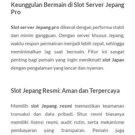
Keunggulan Bermain di Slot Server Jepang
Pro
Slot server Jepang pro
dikenal dengan performa stabil
dan minim gangguan. Dengan server khusus Jepang,
waktu respon permainan menjadi lebih cepat, sehingga
meminimalkan lag saat bermain. Fitur ini sangat
penting bagi pemain yang ingin menikmati
slot Japan
dengan pengalaman yang lancar dan nyaman.
Slot Jepang Resmi: Aman dan Terpercaya
Memilih
slot Jepang resmi
memastikan keamanan
transaksi dan data pribadi. Situs resmi biasanya
memiliki lisensi resmi, audit rutin, serta mekanisme
pembayaran yang transparan. Pemain juga