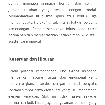
dengan mengatur anggaran bermain dan memilih
jumlah taruhan yang sesuai dengan modal.
Memanfaatkan fitur free spins atau bonus juga
menjadi strategi efektif untuk meningkatkan peluang
kemenangan. Pemain sebaiknya fokus pada ritme
permainan dan memanfaatkan setiap simbol wild atau
scatter yang muncul.
Keseruan dan Hiburan
Selain potensi kemenangan,
The Great Icescape
memberikan hiburan visual dan emosional yang
menyenangkan. Interaksi dengan animasi penguin,
ledakan simbol, serta efek suara yang lucu menambah
elemen keseruan. Slot ini tidak hanya sekadar
permainan judi, tetapi juga pengalaman bermain yang