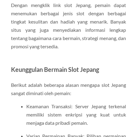
Dengan mengklik link slot Jepang, pemain dapat
menemukan berbagai jenis slot dengan berbagai
tingkat kesulitan dan hadiah yang menarik. Banyak
situs yang juga menyediakan informasi lengkap
tentang bagaimana cara bermain, strategi menang, dan
promosi yang tersedia.
Keunggulan Bermain Slot Jepang
Berikut adalah beberapa alasan mengapa slot Jepang
sangat diminati oleh pemain:
Keamanan Transaksi: Server Jepang terkenal
memiliki sistem enkripsi yang kuat untuk
menjaga data pribadi pemain.
Varian Permainan Banyak: Pilihan permainan