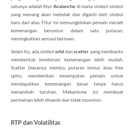
satunya adalah fitur
Avalanche
di mana simbol-simbol
yang menang akan meledak dan diganti oleh simbol
baru dari atas. Fitur ini memungkinkan pemain meraih
kemenangan beruntun dalam satu putaran,
meningkatkan sensasi bermain.
Selain itu, ada simbol
wild
dan
scatter
yang membantu
membentuk kombinasi kemenangan lebih mudah.
Scatter biasanya memicu putaran bonus atau free
spins, memberikan kesempatan pemain untuk
mendapatkan kemenangan besar tanpa harus
menambah taruhan. Mekanisme ini membuat
permainan lebih dinamis dan tidak monoton.
RTP dan Volatilitas