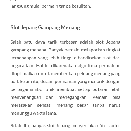
langsung mulai bermain tanpa kesulitan.
Slot Jepang Gampang Menang
Salah satu daya tarik terbesar adalah slot Jepang
gampang menang. Banyak pemain melaporkan tingkat
kemenangan yang lebih tinggi dibandingkan slot dari
negara lain. Hal ini dikarenakan algoritma permainan
dioptimalkan untuk memberikan peluang menang yang
adil. Selain itu, desain permainan yang menarik dengan
berbagai simbol unik membuat setiap putaran lebih
menyenangkan dan menegangkan. Pemain bisa
merasakan sensasi menang besar tanpa harus
menunggu waktu lama.
Selain itu, banyak slot Jepang menyediakan fitur auto-