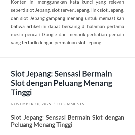
Konten ini menggunakan kata kunci yang relevan
seperti slot Jepang, slot server Jepang, link slot Jepang,
dan slot Jepang gampang menang untuk memastikan
bahwa artikel ini dapat bersaing di halaman pertama
mesin pencari Google dan menarik perhatian pemain
yang tertarik dengan permainan slot Jepang.
Slot Jepang: Sensasi Bermain
Slot dengan Peluang Menang
Tinggi
NOVEMBER 10, 2025
/
0 COMMENTS
Slot Jepang: Sensasi Bermain Slot dengan
Peluang Menang Tinggi