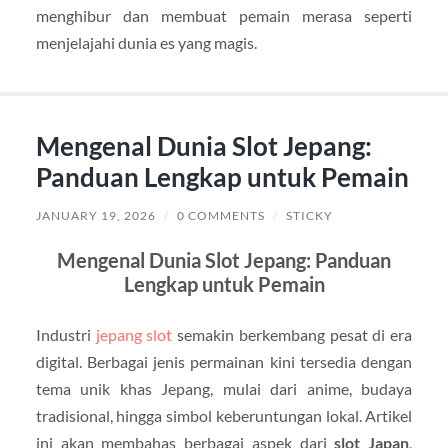
menghibur dan membuat pemain merasa seperti
menjelajahi dunia es yang magis.
Mengenal Dunia Slot Jepang:
Panduan Lengkap untuk Pemain
JANUARY 19, 2026
/
0 COMMENTS
/
STICKY
Mengenal Dunia Slot Jepang: Panduan
Lengkap untuk Pemain
Industri
jepang slot
semakin berkembang pesat di era
digital. Berbagai jenis permainan kini tersedia dengan
tema unik khas Jepang, mulai dari anime, budaya
tradisional, hingga simbol keberuntungan lokal. Artikel
ini akan membahas berbagai aspek dari
slot Japan
,