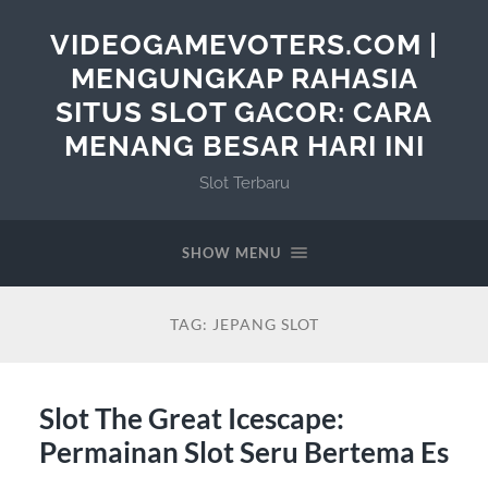
VIDEOGAMEVOTERS.COM |
MENGUNGKAP RAHASIA
SITUS SLOT GACOR: CARA
MENANG BESAR HARI INI
Slot Terbaru
SHOW MENU
TAG:
JEPANG SLOT
Slot The Great Icescape:
Permainan Slot Seru Bertema Es