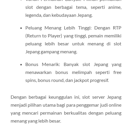
slot dengan berbagai tema, seperti anime,
legenda, dan kebudayaan Jepang.
Peluang Menang Lebih Tinggi: Dengan RTP
(Return to Player) yang tinggi, pemain memiliki
peluang lebih besar untuk menang di slot
Jepang gampang menang.
Bonus Menarik: Banyak slot Jepang yang
menawarkan bonus melimpah seperti free
spins, bonus round, dan jackpot progresif.
Dengan berbagai keunggulan ini, slot server Jepang
menjadi pilihan utama bagi para penggemar judi online
yang mencari permainan berkualitas dengan peluang
menang yang lebih besar.