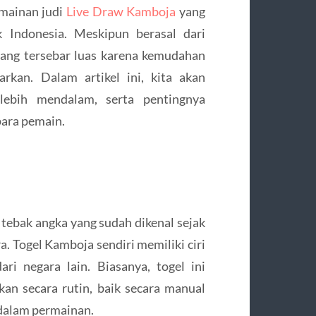
rmainan judi
Live Draw Kamboja
yang
k Indonesia. Meskipun berasal dari
ang tersebar luas karena kemudahan
rkan. Dalam artikel ini, kita akan
ebih mendalam, serta pentingnya
para pemain.
 tebak angka yang sudah dikenal sejak
a. Togel Kamboja sendiri memiliki ciri
ri negara lain. Biasanya, togel ini
an secara rutin, baik secara manual
 dalam permainan.