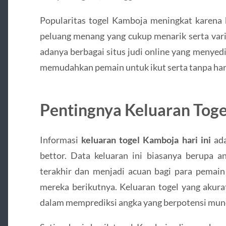
Popularitas togel Kamboja meningkat karena 
peluang menang yang cukup menarik serta varia
adanya berbagai situs judi online yang menye
memudahkan pemain untuk ikut serta tanpa harus
Pentingnya Keluaran Toge
Informasi
keluaran togel Kamboja hari ini
ada
bettor. Data keluaran ini biasanya berupa a
terakhir dan menjadi acuan bagi para pemain
mereka berikutnya. Keluaran togel yang akur
dalam memprediksi angka yang berpotensi mun