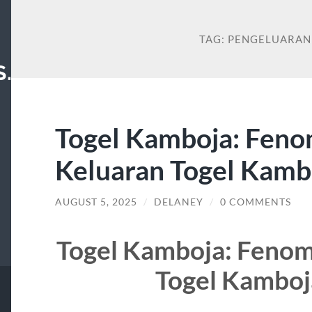
TAG:
PENGELUARAN
S.COM
Togel Kamboja: Fen
Keluaran Togel Kambo
AUGUST 5, 2025
/
DELANEY
/
0 COMMENTS
Togel Kamboja: Fenom
Togel Kamboja