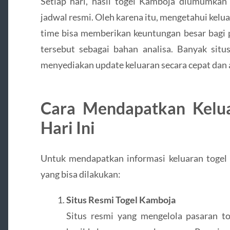
Setiap hari, hasil togel Kamboja diumumkan
jadwal resmi. Oleh karena itu, mengetahui keluar
time bisa memberikan keuntungan besar bagi
tersebut sebagai bahan analisa. Banyak sit
menyediakan update keluaran secara cepat dan 
Cara Mendapatkan Kelu
Hari Ini
Untuk mendapatkan informasi keluaran togel 
yang bisa dilakukan:
Situs Resmi Togel Kamboja
Situs resmi yang mengelola pasaran t