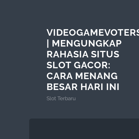
VIDEOGAMEVOTER
| MENGUNGKAP
RAHASIA SITUS
SLOT GACOR:
CARA MENANG
BESAR HARI INI
Slot Terbaru