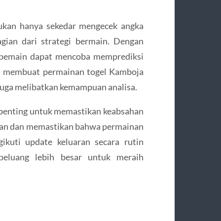
bukan hanya sekedar mengecek angka
gian dari strategi bermain. Dengan
a pemain dapat mencoba memprediksi
Ini membuat permainan togel Kamboja
 juga melibatkan kemampuan analisa.
ga penting untuk memastikan keabsahan
ngan dan memastikan bahwa permainan
ikuti update keluaran secara rutin
 peluang lebih besar untuk meraih