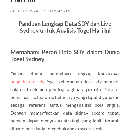
APRIL 19, 2026
/
0 COMMENTS
Panduan Lengkap Data SDY dan Live
Sydney untuk Analisis Togel Hari Ini
Memahami Peran Data SDY dalam Dunia
Togel Sydney
Dalam dunia permainan angka, khususnya
pengeluaran sdy
togel
, keberadaan data sdy menjadi
salah satu elemen penting bagi para pemain. Data ini
berisi hasil keluaran sebelumnya yang dapat digunakan
sebagai referensi untuk menganalisis pola angka.
Dengan memanfaatkan data sidney secara tepat,
pemain dapat menyusun strategi yang lebih terarah
dibanding sekadar menebak angka secara acak.