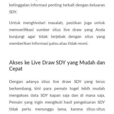
ketinggalan informasi penting terkait dengan keluaran
SDY.
Untuk menghindari masalah, pastikan juga untuk
memverifikasi sumber situs live draw yang Anda
kunjungi agar tidak terjebak dengan situs yang
memberikan informasi palsu atau tidak resmi.
Akses ke Live Draw SDY yang Mudah dan
Cepat
Dengan adanya situs live draw SDY yang terus
berkembang, kini para pemain togel lebih mudah
mengakses data SDY kapan saja dan di mana saja.
Pemain yang ingin mengikuti hasil pengeluaran SDY
tidak perlu menunggu lama, karena situs-situs