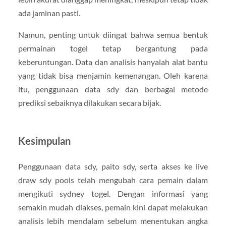
ada jaminan pasti.
Namun, penting untuk diingat bahwa semua bentuk
permainan togel tetap bergantung pada
keberuntungan. Data dan analisis hanyalah alat bantu
yang tidak bisa menjamin kemenangan. Oleh karena
itu, penggunaan data sdy dan berbagai metode
prediksi sebaiknya dilakukan secara bijak.
Kesimpulan
Penggunaan data sdy, paito sdy, serta akses ke live
draw sdy pools telah mengubah cara pemain dalam
mengikuti sydney togel. Dengan informasi yang
semakin mudah diakses, pemain kini dapat melakukan
analisis lebih mendalam sebelum menentukan angka