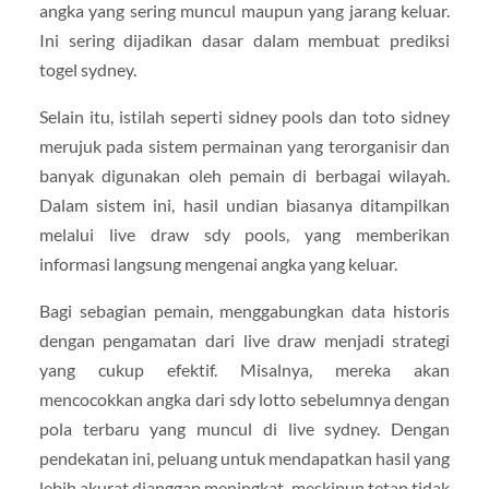
angka yang sering muncul maupun yang jarang keluar.
Ini sering dijadikan dasar dalam membuat prediksi
togel sydney.
Selain itu, istilah seperti sidney pools dan toto sidney
merujuk pada sistem permainan yang terorganisir dan
banyak digunakan oleh pemain di berbagai wilayah.
Dalam sistem ini, hasil undian biasanya ditampilkan
melalui live draw sdy pools, yang memberikan
informasi langsung mengenai angka yang keluar.
Bagi sebagian pemain, menggabungkan data historis
dengan pengamatan dari live draw menjadi strategi
yang cukup efektif. Misalnya, mereka akan
mencocokkan angka dari sdy lotto sebelumnya dengan
pola terbaru yang muncul di live sydney. Dengan
pendekatan ini, peluang untuk mendapatkan hasil yang
lebih akurat dianggap meningkat, meskipun tetap tidak