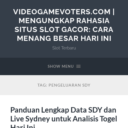
VIDEOGAMEVOTERS.COM |
MENGUNGKAP RAHASIA
SITUS SLOT GACOR: CARA
MENANG BESAR HARI INI
Slot Terbaru
SHOW MENU
TAG:
PENGELUARAN SDY
Panduan Lengkap Data SDY dan
Live Sydney untuk Analisis Togel
Hari Ini