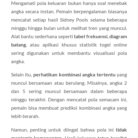
Mengamati pola keluaran bukan hanya soal menebak
angka secara instan. Pemain berpengalaman biasanya
mencatat setiap hasil Sidney Pools selama beberapa
minggu hingga bulan untuk melihat tren yang muncul.
Alat bantu sederhana seperti
tabel frekuensi
,
diagram
batang
, atau aplikasi khusus statistik togel online
sering digunakan untuk membantu visualisasi pola
angka.
Selain itu,
perhatikan kombinasi angka tertentu
yang
muncul bersamaan atau berulang. Misalnya, angka 2
dan 5 sering muncul bersamaan dalam beberapa
minggu terakhir. Dengan mencatat pola semacam ini,
pemain bisa membuat prediksi kombinasi angka yang
lebih terarah.
Namun, penting untuk diingat bahwa pola ini
tidak
menjamin kemenangan
. Hasil keluaran tetap bersifat