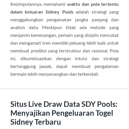
Kesimpulannya, memahami
waktu dan pola tertentu
dalam keluaran Sidney Pools
adalah strategi yang
menggabungkan pengamatan jangka panjang dan
analisis data. Meskipun tidak ada metode yang
menjamin kemenangan, pemain yang disiplin mencatat
dan mengamati tren memiliki peluang lebih baik untuk
membuat prediksi yang terstruktur dan rasional. Pola
ini, dikombinasikan dengan intuisi dan strategi
bertanggung jawab, dapat membuat pengalaman
bermain lebih menyenangkan dan terkendali.
Situs Live Draw Data SDY Pools:
Menyajikan Pengeluaran Togel
Sidney Terbaru