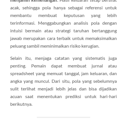
acak, sehingga pola hanya sebagai referensi untuk
membantu membuat keputusan yang lebih
terinformasi. Menggabungkan analisis pola dengan
intuisi bermain atau strategi taruhan bertanggung
jawab merupakan cara terbaik untuk memaksimalkan
peluang sambil meminimalkan risiko kerugian.
Selain itu, menjaga catatan yang sistematis juga
penting. Pemain dapat membuat jurnal atau
spreadsheet yang memuat tanggal, jam keluaran, dan
angka yang muncul. Dari situ, pola yang sebelumnya
sulit terlihat menjadi lebih jelas dan bisa dijadikan
acuan saat menentukan prediksi untuk hari-hari
berikutnya.