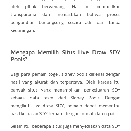
oleh pihak berwenang. Hal ini memberikan
transparansi dan memastikan bahwa proses
pengundian berlangsung secara adil dan tanpa
kecurangan.
Mengapa Memilih Situs Live Draw SDY
Pools?
Bagi para pemain togel, sidney pools dikenal dengan
hasil yang akurat dan terpercaya. Oleh karena itu,
banyak situs yang menampilkan pengeluaran SDY
sebagai data resmi dari Sidney Pools. Dengan
mengikuti live draw SDY, pemain dapat memantau
hasil keluaran SDY terbaru dengan mudah dan cepat.
Selain itu, beberapa situs juga menyediakan data SDY