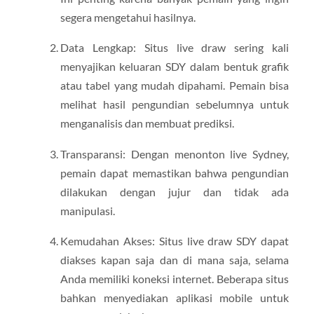
segera mengetahui hasilnya.
Data Lengkap: Situs live draw sering kali
menyajikan keluaran SDY dalam bentuk grafik
atau tabel yang mudah dipahami. Pemain bisa
melihat hasil pengundian sebelumnya untuk
menganalisis dan membuat prediksi.
Transparansi: Dengan menonton live Sydney,
pemain dapat memastikan bahwa pengundian
dilakukan dengan jujur dan tidak ada
manipulasi.
Kemudahan Akses: Situs live draw SDY dapat
diakses kapan saja dan di mana saja, selama
Anda memiliki koneksi internet. Beberapa situs
bahkan menyediakan aplikasi mobile untuk