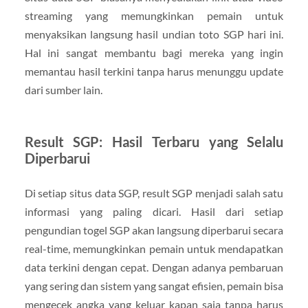
streaming yang memungkinkan pemain untuk
menyaksikan langsung hasil undian toto SGP hari ini.
Hal ini sangat membantu bagi mereka yang ingin
memantau hasil terkini tanpa harus menunggu update
dari sumber lain.
Result SGP: Hasil Terbaru yang Selalu
Diperbarui
Di setiap situs data SGP, result SGP menjadi salah satu
informasi yang paling dicari. Hasil dari setiap
pengundian togel SGP akan langsung diperbarui secara
real-time, memungkinkan pemain untuk mendapatkan
data terkini dengan cepat. Dengan adanya pembaruan
yang sering dan sistem yang sangat efisien, pemain bisa
mengecek angka yang keluar kapan saja tanpa harus