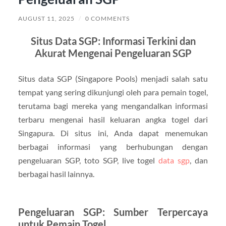
AUGUST 11, 2025
/
0 COMMENTS
Situs Data SGP: Informasi Terkini dan
Akurat Mengenai Pengeluaran SGP
Situs data SGP (Singapore Pools) menjadi salah satu
tempat yang sering dikunjungi oleh para pemain togel,
terutama bagi mereka yang mengandalkan informasi
terbaru mengenai hasil keluaran angka togel dari
Singapura. Di situs ini, Anda dapat menemukan
berbagai informasi yang berhubungan dengan
pengeluaran SGP, toto SGP, live togel
data sgp
, dan
berbagai hasil lainnya.
Pengeluaran SGP: Sumber Terpercaya
untuk Pemain Togel