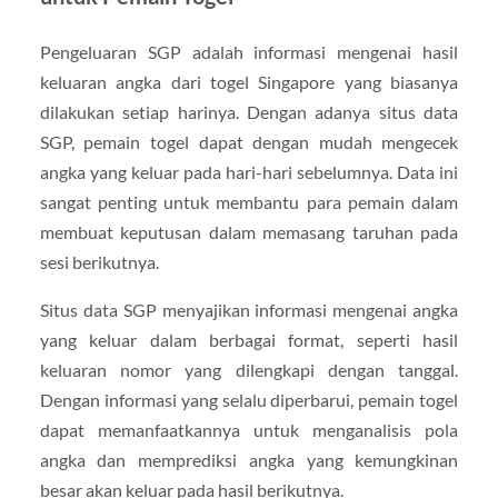
Pengeluaran SGP adalah informasi mengenai hasil
keluaran angka dari togel Singapore yang biasanya
dilakukan setiap harinya. Dengan adanya situs data
SGP, pemain togel dapat dengan mudah mengecek
angka yang keluar pada hari-hari sebelumnya. Data ini
sangat penting untuk membantu para pemain dalam
membuat keputusan dalam memasang taruhan pada
sesi berikutnya.
Situs data SGP menyajikan informasi mengenai angka
yang keluar dalam berbagai format, seperti hasil
keluaran nomor yang dilengkapi dengan tanggal.
Dengan informasi yang selalu diperbarui, pemain togel
dapat memanfaatkannya untuk menganalisis pola
angka dan memprediksi angka yang kemungkinan
besar akan keluar pada hasil berikutnya.