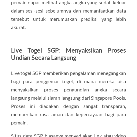
pemain dapat melihat angka-angka yang sudah keluar
dalam sesi-sesi sebelumnya dan memanfaatkan data
tersebut untuk merumuskan prediksi yang lebih
akurat.
Live Togel SGP: Menyaksikan Proses
Undian Secara Langsung
Live togel SGP memberikan pengalaman menegangkan
bagi para penggemar togel, di mana mereka bisa
menyaksikan proses pengundian angka secara
langsung melalui siaran langsung dari Singapore Pools.
Proses ini diadakan dengan sangat transparan,
memberikan rasa aman dan kepercayaan bagi para
pemain.
Situs data SGP biasanya menyediakan link atau video