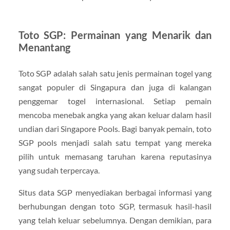
Toto SGP: Permainan yang Menarik dan
Menantang
Toto SGP adalah salah satu jenis permainan togel yang
sangat populer di Singapura dan juga di kalangan
penggemar togel internasional. Setiap pemain
mencoba menebak angka yang akan keluar dalam hasil
undian dari Singapore Pools. Bagi banyak pemain, toto
SGP pools menjadi salah satu tempat yang mereka
pilih untuk memasang taruhan karena reputasinya
yang sudah terpercaya.
Situs data SGP menyediakan berbagai informasi yang
berhubungan dengan toto SGP, termasuk hasil-hasil
yang telah keluar sebelumnya. Dengan demikian, para