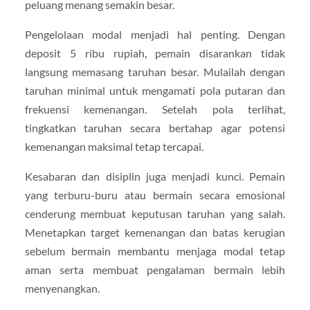
peluang menang semakin besar.
Pengelolaan modal menjadi hal penting. Dengan
deposit 5 ribu rupiah, pemain disarankan tidak
langsung memasang taruhan besar. Mulailah dengan
taruhan minimal untuk mengamati pola putaran dan
frekuensi kemenangan. Setelah pola terlihat,
tingkatkan taruhan secara bertahap agar potensi
kemenangan maksimal tetap tercapai.
Kesabaran dan disiplin juga menjadi kunci. Pemain
yang terburu-buru atau bermain secara emosional
cenderung membuat keputusan taruhan yang salah.
Menetapkan target kemenangan dan batas kerugian
sebelum bermain membantu menjaga modal tetap
aman serta membuat pengalaman bermain lebih
menyenangkan.