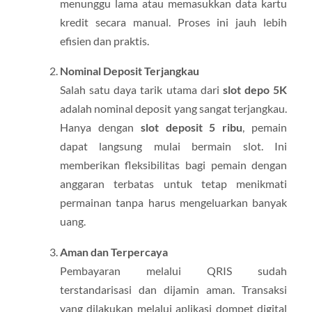
menunggu lama atau memasukkan data kartu
kredit secara manual. Proses ini jauh lebih
efisien dan praktis.
Nominal Deposit Terjangkau
Salah satu daya tarik utama dari
slot depo 5K
adalah nominal deposit yang sangat terjangkau.
Hanya dengan
slot deposit 5 ribu
, pemain
dapat langsung mulai bermain slot. Ini
memberikan fleksibilitas bagi pemain dengan
anggaran terbatas untuk tetap menikmati
permainan tanpa harus mengeluarkan banyak
uang.
Aman dan Terpercaya
Pembayaran melalui QRIS sudah
terstandarisasi dan dijamin aman. Transaksi
yang dilakukan melalui aplikasi dompet digital