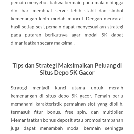
pemain menyebut bahwa bermain pada malam hingga
dini hari membuat server lebih stabil dan simbol
kemenangan lebih mudah muncul. Dengan mencatat
hasil setiap sesi, pemain dapat menyesuaikan strategi
pada putaran berikutnya agar modal 5K dapat
dimanfaatkan secara maksimal.
Tips dan Strategi Maksimalkan Peluang di
Situs Depo 5K Gacor
Strategi menjadi kunci utama untuk meraih
kemenangan di situs depo 5K gacor. Pemain perlu
memahami karakteristik permainan slot yang dipilih,
termasuk fitur bonus, free spin, dan multiplier.
Memanfaatkan bonus deposit atau promosi tambahan
juga dapat menambah modal bermain sehingga