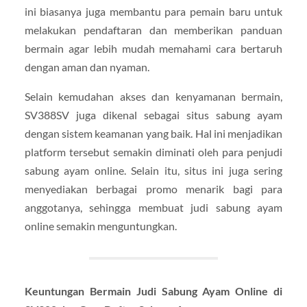
ini biasanya juga membantu para pemain baru untuk
melakukan pendaftaran dan memberikan panduan
bermain agar lebih mudah memahami cara bertaruh
dengan aman dan nyaman.
Selain kemudahan akses dan kenyamanan bermain,
SV388SV juga dikenal sebagai situs sabung ayam
dengan sistem keamanan yang baik. Hal ini menjadikan
platform tersebut semakin diminati oleh para penjudi
sabung ayam online. Selain itu, situs ini juga sering
menyediakan berbagai promo menarik bagi para
anggotanya, sehingga membuat judi sabung ayam
online semakin menguntungkan.
Keuntungan Bermain Judi Sabung Ayam Online di