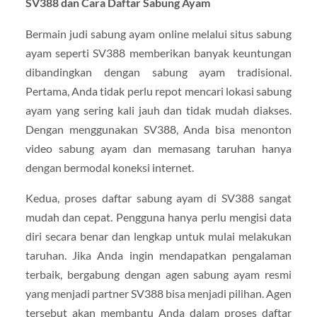
SV388 dan Cara Daftar Sabung Ayam
Bermain judi sabung ayam online melalui situs sabung
ayam seperti SV388 memberikan banyak keuntungan
dibandingkan dengan sabung ayam tradisional.
Pertama, Anda tidak perlu repot mencari lokasi sabung
ayam yang sering kali jauh dan tidak mudah diakses.
Dengan menggunakan SV388, Anda bisa menonton
video sabung ayam dan memasang taruhan hanya
dengan bermodal koneksi internet.
Kedua, proses daftar sabung ayam di SV388 sangat
mudah dan cepat. Pengguna hanya perlu mengisi data
diri secara benar dan lengkap untuk mulai melakukan
taruhan. Jika Anda ingin mendapatkan pengalaman
terbaik, bergabung dengan agen sabung ayam resmi
yang menjadi partner SV388 bisa menjadi pilihan. Agen
tersebut akan membantu Anda dalam proses daftar