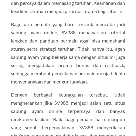
dan percaya dalam memasang taruhan. Keamanan dan
keadilan taruhan menjadi prioritas utama bagi situs ini.
Bagi para pemula yang baru tertarik mencoba judi
sabung ayam online, SV388 menawarkan tutorial
lengkap dan panduan bermain agar bisa memahami
aturan serta strategi taruhan. Tidak hanya itu, agen
sabung ayam yang bekerja sama dengan situs ini juga
sering mengadakan promo bonus dan cashback,
sehingga membuat pengalaman bermain menjadi lebih
menyenangkan dan menguntungkan.
Dengan berbagai keunggulan tersebut, tidak
mengherankan jika SV388 menjadi salah satu situs
sabung ayam online terpercaya dan banyak
direkomendasikan. Baik bagi pemain baru maupun
yang sudah berpengalaman, SV388 menyediakan
platform yang aman, mudah diakses, dan memberikan