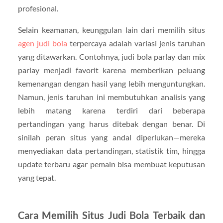
profesional.
Selain keamanan, keunggulan lain dari memilih situs
agen judi bola
terpercaya adalah variasi jenis taruhan
yang ditawarkan. Contohnya, judi bola parlay dan mix
parlay menjadi favorit karena memberikan peluang
kemenangan dengan hasil yang lebih menguntungkan.
Namun, jenis taruhan ini membutuhkan analisis yang
lebih matang karena terdiri dari beberapa
pertandingan yang harus ditebak dengan benar. Di
sinilah peran situs yang andal diperlukan—mereka
menyediakan data pertandingan, statistik tim, hingga
update terbaru agar pemain bisa membuat keputusan
yang tepat.
Cara Memilih Situs Judi Bola Terbaik dan