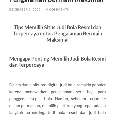
DECEMBER 2, 2025
/
0 COMMENTS
Tips Memilih Situs Judi Bola Resmi dan
Terpercaya untuk Pengalaman Bermain
Maksimal
Mengapa Penting Memilih Judi Bola Resmi
dan Terpercaya
Dalam dunia hiburan digital, judi bola semakin populer
karena menawarkan pengalaman seru bagi para
penggemar sepak bola. Namun, sebelum terjun ke
dalam permainan, memilih platform yang tepat adalah
langkah terpenting. Judi bola resmi dan judi bola