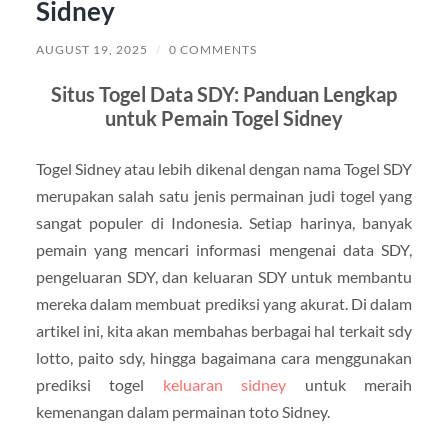
Sidney
AUGUST 19, 2025
/
0 COMMENTS
Situs Togel Data SDY: Panduan Lengkap
untuk Pemain Togel Sidney
Togel Sidney atau lebih dikenal dengan nama Togel SDY
merupakan salah satu jenis permainan judi togel yang
sangat populer di Indonesia. Setiap harinya, banyak
pemain yang mencari informasi mengenai data SDY,
pengeluaran SDY, dan keluaran SDY untuk membantu
mereka dalam membuat prediksi yang akurat. Di dalam
artikel ini, kita akan membahas berbagai hal terkait sdy
lotto, paito sdy, hingga bagaimana cara menggunakan
prediksi togel
keluaran sidney
untuk meraih
kemenangan dalam permainan toto Sidney.