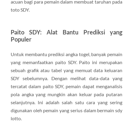
acuan bagi para pemain dalam membuat taruhan pada
toto SDY.
Paito SDY: Alat Bantu Prediksi yang
Populer
Untuk membantu prediksi angka togel, banyak pemain
yang memanfaatkan paito SDY. Paito ini merupakan
sebuah grafik atau tabel yang memuat data keluaran
SDY sebelumnya. Dengan melihat data-data yang
tercatat dalam paito SDY, pemain dapat menganalisis
pola angka yang mungkin akan keluar pada putaran
selanjutnya. Ini adalah salah satu cara yang sering
digunakan oleh pemain yang serius dalam bermain sdy
lotto.