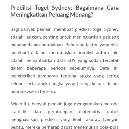
Prediksi Togel Sydney: Bagaimana Cara
Meningkatkan Peluang Menang?
Bagi banyak pemain, membuat prediksi togel Sydney
adalah langkah penting untuk meningkatkan peluang
menang dalam permainan. Beberapa faktor yang bisa
membantu dalam merumuskan prediksi antara lain
adalah memanfaatkan data SDY yang sudah tercatat
dalam beberapa periode sebelumnya. Data ini
memberikan gambaran tentang angka yang sering
keluar, serta angka-angka yang jarang keluar dalam
periode waktu tertentu.
Selain itu, banyak pemain juga menggunakan metode
statistik dan perhitungan matematis untuk
menghasilkan prediksi yang lebih akurat. Dengan
begitu, mereka berharap dapat menemukan pola-pola