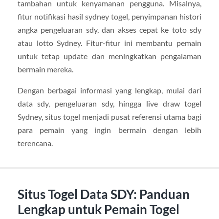
tambahan untuk kenyamanan pengguna. Misalnya,
fitur notifikasi hasil sydney togel, penyimpanan histori
angka pengeluaran sdy, dan akses cepat ke toto sdy
atau lotto Sydney. Fitur-fitur ini membantu pemain
untuk tetap update dan meningkatkan pengalaman
bermain mereka.
Dengan berbagai informasi yang lengkap, mulai dari
data sdy, pengeluaran sdy, hingga live draw togel
Sydney, situs togel menjadi pusat referensi utama bagi
para pemain yang ingin bermain dengan lebih
terencana.
Situs Togel Data SDY: Panduan
Lengkap untuk Pemain Togel