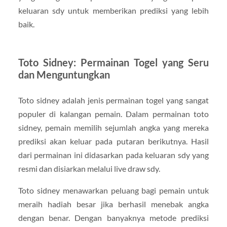
keluaran sdy untuk memberikan prediksi yang lebih
baik.
Toto Sidney: Permainan Togel yang Seru
dan Menguntungkan
Toto sidney adalah jenis permainan togel yang sangat
populer di kalangan pemain. Dalam permainan toto
sidney, pemain memilih sejumlah angka yang mereka
prediksi akan keluar pada putaran berikutnya. Hasil
dari permainan ini didasarkan pada keluaran sdy yang
resmi dan disiarkan melalui live draw sdy.
Toto sidney menawarkan peluang bagi pemain untuk
meraih hadiah besar jika berhasil menebak angka
dengan benar. Dengan banyaknya metode prediksi