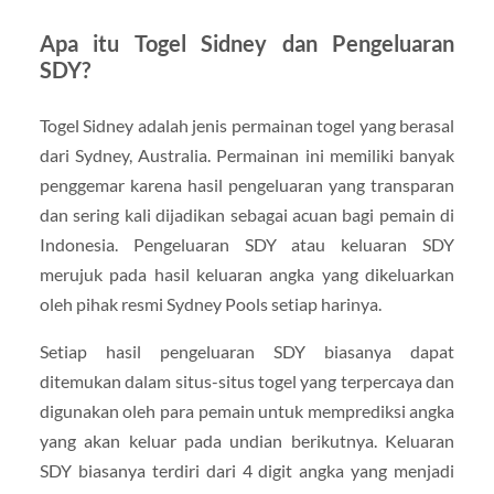
Apa itu Togel Sidney dan Pengeluaran
SDY?
Togel Sidney adalah jenis permainan togel yang berasal
dari Sydney, Australia. Permainan ini memiliki banyak
penggemar karena hasil pengeluaran yang transparan
dan sering kali dijadikan sebagai acuan bagi pemain di
Indonesia. Pengeluaran SDY atau keluaran SDY
merujuk pada hasil keluaran angka yang dikeluarkan
oleh pihak resmi Sydney Pools setiap harinya.
Setiap hasil pengeluaran SDY biasanya dapat
ditemukan dalam situs-situs togel yang terpercaya dan
digunakan oleh para pemain untuk memprediksi angka
yang akan keluar pada undian berikutnya. Keluaran
SDY biasanya terdiri dari 4 digit angka yang menjadi