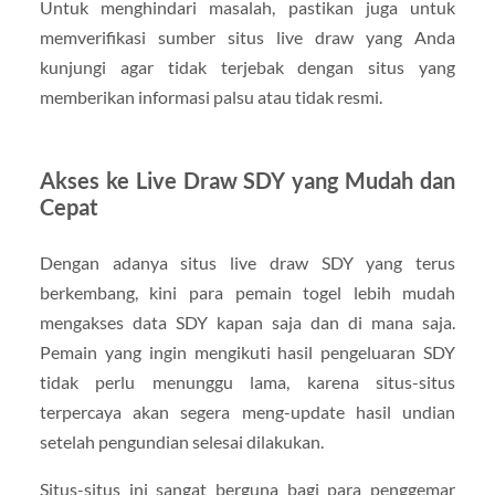
Untuk menghindari masalah, pastikan juga untuk
memverifikasi sumber situs live draw yang Anda
kunjungi agar tidak terjebak dengan situs yang
memberikan informasi palsu atau tidak resmi.
Akses ke Live Draw SDY yang Mudah dan
Cepat
Dengan adanya situs live draw SDY yang terus
berkembang, kini para pemain togel lebih mudah
mengakses data SDY kapan saja dan di mana saja.
Pemain yang ingin mengikuti hasil pengeluaran SDY
tidak perlu menunggu lama, karena situs-situs
terpercaya akan segera meng-update hasil undian
setelah pengundian selesai dilakukan.
Situs-situs ini sangat berguna bagi para penggemar