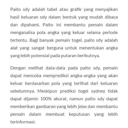
Paito sdy adalah tabel atau grafik yang menyajikan
hasil keluaran sdy dalam bentuk yang mudah dibaca
dan dipahami. Paito ini membantu pemain dalam
menganalisa pola angka yang keluar selama periode
tertentu. Bagi banyak pemain togel, paito sdy adalah
alat yang sangat berguna untuk menentukan angka
yang lebih potensial pada putaran berikutnya.
Dengan melihat data-data pada paito sdy, pemain
dapat mencoba memprediksi angka-angka yang akan
keluar berdasarkan pola yang terlihat dari keluaran
sebelumnya. Meskipun prediksi togel sydney tidak
dapat dijamin 100% akurat, namun paito sdy dapat
memberikan gambaran yang lebih jelas dan membantu
pemain dalam membuat keputusan yang lebih
terinformasi.