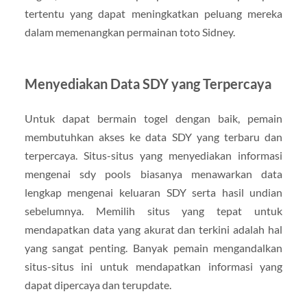
tertentu yang dapat meningkatkan peluang mereka
dalam memenangkan permainan toto Sidney.
Menyediakan Data SDY yang Terpercaya
Untuk dapat bermain togel dengan baik, pemain
membutuhkan akses ke data SDY yang terbaru dan
terpercaya. Situs-situs yang menyediakan informasi
mengenai sdy pools biasanya menawarkan data
lengkap mengenai keluaran SDY serta hasil undian
sebelumnya. Memilih situs yang tepat untuk
mendapatkan data yang akurat dan terkini adalah hal
yang sangat penting. Banyak pemain mengandalkan
situs-situs ini untuk mendapatkan informasi yang
dapat dipercaya dan terupdate.