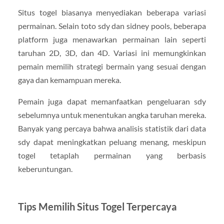
Situs togel biasanya menyediakan beberapa variasi
permainan. Selain toto sdy dan sidney pools, beberapa
platform juga menawarkan permainan lain seperti
taruhan 2D, 3D, dan 4D. Variasi ini memungkinkan
pemain memilih strategi bermain yang sesuai dengan
gaya dan kemampuan mereka.
Pemain juga dapat memanfaatkan pengeluaran sdy
sebelumnya untuk menentukan angka taruhan mereka.
Banyak yang percaya bahwa analisis statistik dari data
sdy dapat meningkatkan peluang menang, meskipun
togel tetaplah permainan yang berbasis
keberuntungan.
Tips Memilih Situs Togel Terpercaya