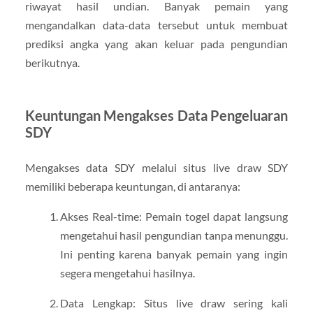
riwayat hasil undian. Banyak pemain yang
mengandalkan data-data tersebut untuk membuat
prediksi angka yang akan keluar pada pengundian
berikutnya.
Keuntungan Mengakses Data Pengeluaran
SDY
Mengakses data SDY melalui situs live draw SDY
memiliki beberapa keuntungan, di antaranya:
Akses Real-time: Pemain togel dapat langsung
mengetahui hasil pengundian tanpa menunggu.
Ini penting karena banyak pemain yang ingin
segera mengetahui hasilnya.
Data Lengkap: Situs live draw sering kali