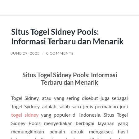
Situs Togel Sidney Pools:
Informasi Terbaru dan Menarik
JUNE 29, 2025
/
0 COMMENTS
Situs Togel Sidney Pools: Informasi
Terbaru dan Menarik
Togel Sidney, atau yang sering disebut juga sebagai
Togel Sydney, adalah salah satu jenis permainan judi
togel sidney
yang populer di Indonesia. Situs Togel
Sidney Pools menyediakan berbagai layanan yang
memungkinkan pemain untuk mengakses hasil