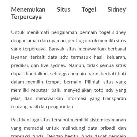
Menemukan Situs Togel Sidney
Terpercaya
Untuk menikmati pengalaman bermain togel sidney
dengan aman dan nyaman, penting untuk memilih situs
yang terpercaya. Banyak situs menawarkan berbagai
layanan terkait data sdy, termasuk hasil keluaran,
prediksi, dan live sydney. Namun, tidak semua situs
dapat diandalkan, sehingga pemain harus berhati-hati
dalam memilih tempat bermain. Pilihlah situs yang
memiliki reputasi baik, menyediakan toto sdy yang
jelas, dan menawarkan informasi yang transparan
tentang hasil dan pengundian.
Pastikan juga situs tersebut memiliki sistem keamanan
yang memadai untuk melindungi data pribadi dan
transaksi Anda. Dengan begitu, Anda dapat bermain