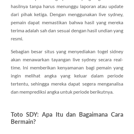
hasilnya tanpa harus menunggu laporan atau update
dari pihak ketiga. Dengan menggunakan live sydney,
pemain dapat memastikan bahwa hasil yang mereka
terima adalah sah dan sesuai dengan hasil undian yang
resmi.
Sebagian besar situs yang menyediakan togel sidney
akan menawarkan tayangan live sydney secara real-
time. Ini memberikan kenyamanan bagi pemain yang
ingin melihat angka yang keluar dalam periode
tertentu, sehingga mereka dapat segera menganalisa
dan memprediksi angka untuk periode berikutnya.
Toto SDY: Apa Itu dan Bagaimana Cara
Bermain?