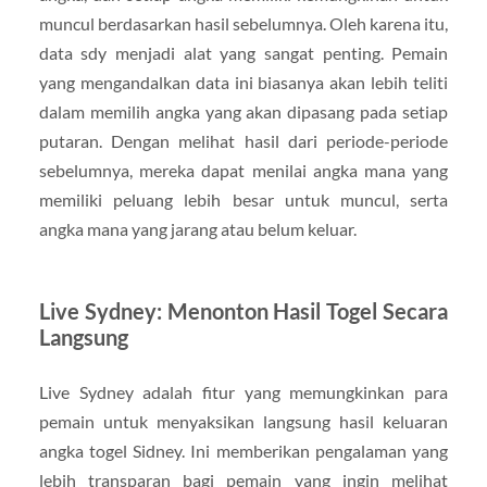
muncul berdasarkan hasil sebelumnya. Oleh karena itu,
data sdy menjadi alat yang sangat penting. Pemain
yang mengandalkan data ini biasanya akan lebih teliti
dalam memilih angka yang akan dipasang pada setiap
putaran. Dengan melihat hasil dari periode-periode
sebelumnya, mereka dapat menilai angka mana yang
memiliki peluang lebih besar untuk muncul, serta
angka mana yang jarang atau belum keluar.
Live Sydney: Menonton Hasil Togel Secara
Langsung
Live Sydney adalah fitur yang memungkinkan para
pemain untuk menyaksikan langsung hasil keluaran
angka togel Sidney. Ini memberikan pengalaman yang
lebih transparan bagi pemain yang ingin melihat