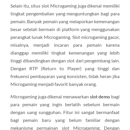
Selain itu, situs slot Microgaming juga dikenal memiliki
tingkat pengembalian yang menguntungkan bagi para
pemain. Banyak pemain yang melaporkan kemenangan
besar setelah bermain di platform yang menggunakan
perangkat lunak Microgaming. Slot microgaming gacor,
misalnya, menjadi incaran para pemain karena
dianggap memiliki tingkat kemenangan yang lebih
tinggi dibandingkan dengan slot dari pengembang lain.
Dengan RTP (Return to Player) yang tinggi dan
frekuensi pembayaran yang konsisten, tidak heran jika
Microgaming menjadi favorit banyak orang.
Microgaming juga dikenal menawarkan
slot demo
bagi
para pemain yang ingin berlatih sebelum bermain
dengan uang sungguhan. Fitur ini sangat bermanfaat
bagi pemain baru yang belum familiar dengan
mekanisme permainan slot Microgaming. Dengan