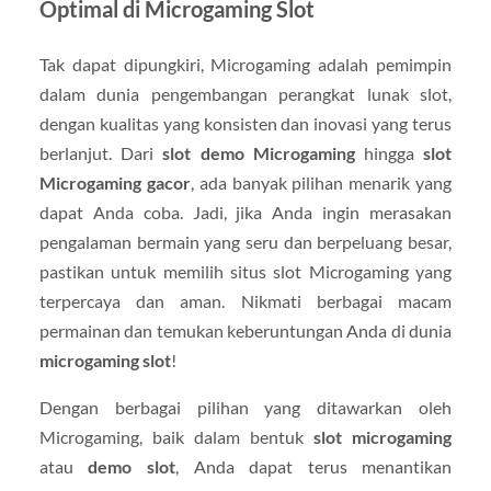
Optimal di Microgaming Slot
Tak dapat dipungkiri, Microgaming adalah pemimpin
dalam dunia pengembangan perangkat lunak slot,
dengan kualitas yang konsisten dan inovasi yang terus
berlanjut. Dari
slot demo Microgaming
hingga
slot
Microgaming gacor
, ada banyak pilihan menarik yang
dapat Anda coba. Jadi, jika Anda ingin merasakan
pengalaman bermain yang seru dan berpeluang besar,
pastikan untuk memilih situs slot Microgaming yang
terpercaya dan aman. Nikmati berbagai macam
permainan dan temukan keberuntungan Anda di dunia
microgaming slot
!
Dengan berbagai pilihan yang ditawarkan oleh
Microgaming, baik dalam bentuk
slot microgaming
atau
demo slot
, Anda dapat terus menantikan