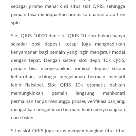
sebagai promo menarik di situs slot QRIS, sehingga
pemain bisa mendapatkan bonus tambahan atau free
spin.
Slot QRIS 10000 dan slot QRIS 10 ribu bukan hanya
sekadar opsi deposit, tetapi juga menghadirkan
kenyamanan bagi pemain yang ingin mengatur modal
dengan tepat. Dengan sistem slot depo 10k QRIS,
pemain bisa menyesuaikan nominal deposit sesuai
kebutuhan, sehingga pengalaman bermain menjadi
lebih fleksibel. Slot QRIS 10k otomatis bahkan
memungkinkan pemain langsung menikmati
permainan tanpa menunggu proses verifikasi panjang,
menjadikan pengalaman bermain lebih menyenangkan
dan efisien.
Situs slot QRIS juga terus mengembangkan fitur-fitur