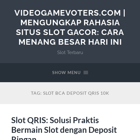
VIDEOGAMEVOTERS.COM |
MENGUNGKAP RAHASIA
SITUS SLOT GACOR: CARA
MENANG BESAR HARI INI
Slot Terbaru
SHOW MENU
TAG:
SLOT BCA DEPOSIT QRIS 10K
Slot QRIS: Solusi Praktis
Bermain Slot dengan Deposit
Ringan