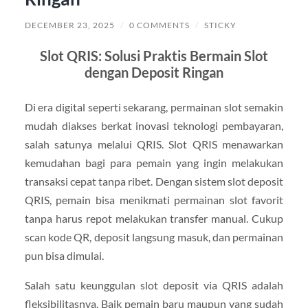
DECEMBER 23, 2025
/
0 COMMENTS
/
STICKY
Slot QRIS: Solusi Praktis Bermain Slot
dengan Deposit Ringan
Di era digital seperti sekarang, permainan slot semakin
mudah diakses berkat inovasi teknologi pembayaran,
salah satunya melalui QRIS. Slot QRIS menawarkan
kemudahan bagi para pemain yang ingin melakukan
transaksi cepat tanpa ribet. Dengan sistem slot deposit
QRIS, pemain bisa menikmati permainan slot favorit
tanpa harus repot melakukan transfer manual. Cukup
scan kode QR, deposit langsung masuk, dan permainan
pun bisa dimulai.
Salah satu keunggulan slot deposit via QRIS adalah
fleksibilitasnya. Baik pemain baru maupun yang sudah