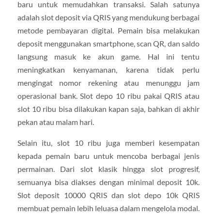
baru untuk memudahkan transaksi. Salah satunya
adalah slot deposit via QRIS yang mendukung berbagai
metode pembayaran digital. Pemain bisa melakukan
deposit menggunakan smartphone, scan QR, dan saldo
langsung masuk ke akun game. Hal ini tentu
meningkatkan kenyamanan, karena tidak perlu
mengingat nomor rekening atau menunggu jam
operasional bank. Slot depo 10 ribu pakai QRIS atau
slot 10 ribu bisa dilakukan kapan saja, bahkan di akhir
pekan atau malam hari.
Selain itu, slot 10 ribu juga memberi kesempatan
kepada pemain baru untuk mencoba berbagai jenis
permainan. Dari slot klasik hingga slot progresif,
semuanya bisa diakses dengan minimal deposit 10k.
Slot deposit 10000 QRIS dan slot depo 10k QRIS
membuat pemain lebih leluasa dalam mengelola modal.