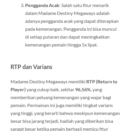
Pengganda Acak
: Salah satu fitur menarik
dalam Madame Destiny Megaways adalah
adanya pengganda acak yang dapat diterapkan
pada kemenangan. Pengganda ini bisa muncul
di setiap putaran dan dapat meningkatkan
kemenangan pemain hingga 5x lipat.
RTP dan Varians
Madame Destiny Megaways memiliki
RTP (Return to
Player)
yang cukup baik, sekitar
96,56%
, yang
memberikan peluang kemenangan yang wajar bagi
pemain. Permainan ini juga memiliki tingkat varians
yang tinggi, yang berarti bahwa meskipun kemenangan
besar bisa jarang terjadi, hadiah yang diberikan bisa
sangat besar ketika pemain berhasil memicu fitur