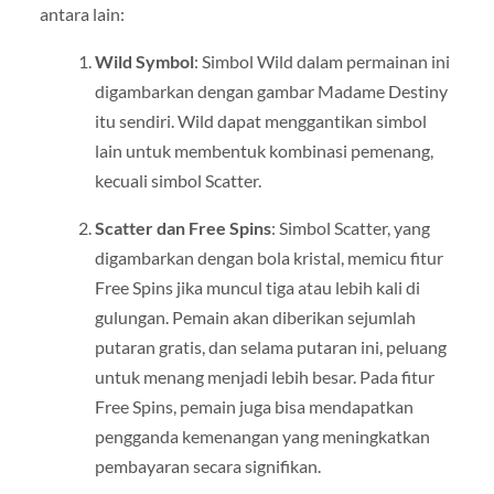
antara lain:
Wild Symbol
: Simbol Wild dalam permainan ini
digambarkan dengan gambar Madame Destiny
itu sendiri. Wild dapat menggantikan simbol
lain untuk membentuk kombinasi pemenang,
kecuali simbol Scatter.
Scatter dan Free Spins
: Simbol Scatter, yang
digambarkan dengan bola kristal, memicu fitur
Free Spins jika muncul tiga atau lebih kali di
gulungan. Pemain akan diberikan sejumlah
putaran gratis, dan selama putaran ini, peluang
untuk menang menjadi lebih besar. Pada fitur
Free Spins, pemain juga bisa mendapatkan
pengganda kemenangan yang meningkatkan
pembayaran secara signifikan.