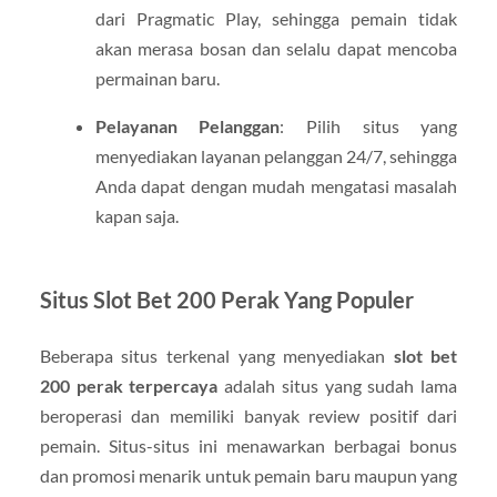
dari Pragmatic Play, sehingga pemain tidak
akan merasa bosan dan selalu dapat mencoba
permainan baru.
Pelayanan Pelanggan
: Pilih situs yang
menyediakan layanan pelanggan 24/7, sehingga
Anda dapat dengan mudah mengatasi masalah
kapan saja.
Situs Slot Bet 200 Perak Yang Populer
Beberapa situs terkenal yang menyediakan
slot bet
200 perak terpercaya
adalah situs yang sudah lama
beroperasi dan memiliki banyak review positif dari
pemain. Situs-situs ini menawarkan berbagai bonus
dan promosi menarik untuk pemain baru maupun yang