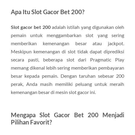
Apa Itu Slot Gacor Bet 200?
Slot gacor bet 200
adalah istilah yang digunakan oleh
pemain untuk menggambarkan slot yang sering
memberikan kemenangan besar atau jackpot.
Meskipun kemenangan di slot tidak dapat diprediksi
secara pasti, beberapa slot dari Pragmatic Play
memang dikenal lebih sering memberikan pembayaran
besar kepada pemain. Dengan taruhan sebesar 200
perak, Anda masih memiliki peluang untuk meraih
kemenangan besar di mesin slot gacor ini.
Mengapa Slot Gacor Bet 200 Menjadi
Pilihan Favorit?