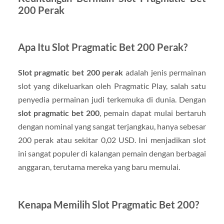
200 Perak
Apa Itu Slot Pragmatic Bet 200 Perak?
Slot pragmatic bet 200 perak
adalah jenis permainan
slot yang dikeluarkan oleh Pragmatic Play, salah satu
penyedia permainan judi terkemuka di dunia. Dengan
slot pragmatic bet 200
, pemain dapat mulai bertaruh
dengan nominal yang sangat terjangkau, hanya sebesar
200 perak atau sekitar 0,02 USD. Ini menjadikan slot
ini sangat populer di kalangan pemain dengan berbagai
anggaran, terutama mereka yang baru memulai.
Kenapa Memilih Slot Pragmatic Bet 200?