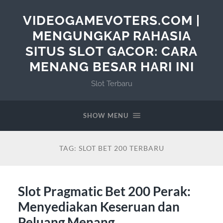
VIDEOGAMEVOTERS.COM |
MENGUNGKAP RAHASIA
SITUS SLOT GACOR: CARA
MENANG BESAR HARI INI
Slot Terbaru
SHOW MENU
TAG:
SLOT BET 200 TERBARU
Slot Pragmatic Bet 200 Perak:
Menyediakan Keseruan dan
Peluang Menang