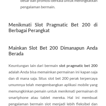
besar dan promosi berkala untuk meningkatkan
pengalaman bermain.
Menikmati Slot Pragmatic Bet 200 di
Berbagai Perangkat
Mainkan Slot Bet 200 Dimanapun Anda
Berada
Keuntungan lain dari bermain
slot pragmatic bet 200
adalah Anda bisa memainkan permainan ini kapan saja
dan di mana saja. Situs slot bet 200 perak terpercaya
umumnya telah mengembangkan aplikasi mobile yang
memungkinkan pemain untuk menikmati permainan di
smartphone atau tablet mereka. Hal ini membuat
pengalaman bermain slot menjadi lebih fleksibel dan