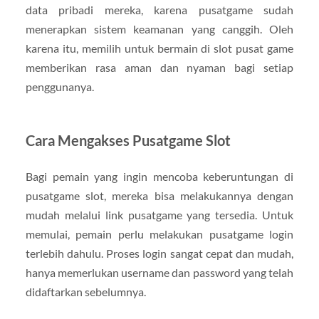
data pribadi mereka, karena pusatgame sudah
menerapkan sistem keamanan yang canggih. Oleh
karena itu, memilih untuk bermain di slot pusat game
memberikan rasa aman dan nyaman bagi setiap
penggunanya.
Cara Mengakses Pusatgame Slot
Bagi pemain yang ingin mencoba keberuntungan di
pusatgame slot, mereka bisa melakukannya dengan
mudah melalui link pusatgame yang tersedia. Untuk
memulai, pemain perlu melakukan pusatgame login
terlebih dahulu. Proses login sangat cepat dan mudah,
hanya memerlukan username dan password yang telah
didaftarkan sebelumnya.