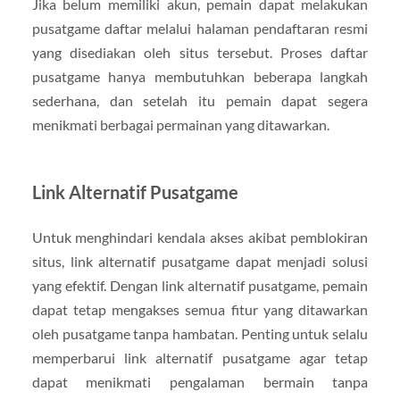
Jika belum memiliki akun, pemain dapat melakukan
pusatgame daftar melalui halaman pendaftaran resmi
yang disediakan oleh situs tersebut. Proses daftar
pusatgame hanya membutuhkan beberapa langkah
sederhana, dan setelah itu pemain dapat segera
menikmati berbagai permainan yang ditawarkan.
Link Alternatif Pusatgame
Untuk menghindari kendala akses akibat pemblokiran
situs, link alternatif pusatgame dapat menjadi solusi
yang efektif. Dengan link alternatif pusatgame, pemain
dapat tetap mengakses semua fitur yang ditawarkan
oleh pusatgame tanpa hambatan. Penting untuk selalu
memperbarui link alternatif pusatgame agar tetap
dapat menikmati pengalaman bermain tanpa