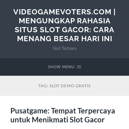
VIDEOGAMEVOTERS.COM |
MENGUNGKAP RAHASIA
SITUS SLOT GACOR: CARA
MENANG BESAR HARI INI
Slot Terbaru
SHOW MENU
TAG:
SLOT DEMO GRATIS
Pusatgame: Tempat Terpercaya
untuk Menikmati Slot Gacor