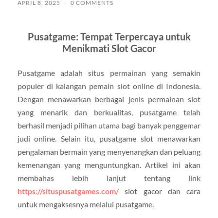
APRIL 8, 2025
/
0 COMMENTS
Pusatgame: Tempat Terpercaya untuk
Menikmati Slot Gacor
Pusatgame adalah situs permainan yang semakin
populer di kalangan pemain slot online di Indonesia.
Dengan menawarkan berbagai jenis permainan slot
yang menarik dan berkualitas, pusatgame telah
berhasil menjadi pilihan utama bagi banyak penggemar
judi online. Selain itu, pusatgame slot menawarkan
pengalaman bermain yang menyenangkan dan peluang
kemenangan yang menguntungkan. Artikel ini akan
membahas lebih lanjut tentang link
https://situspusatgames.com/
slot gacor dan cara
untuk mengaksesnya melalui pusatgame.