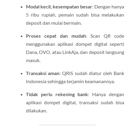
Modal kecil, kesempatan besar
: Dengan hanya
5 ribu rupiah, pemain sudah bisa melakukan
deposit dan mulai bermain.
Proses cepat dan mudah
: Scan QR code
menggunakan aplikasi dompet digital seperti
Dana, OVO, atau LinkAja, dan deposit langsung
masuk.
Transaksi aman
: QRIS sudah diatur oleh Bank
Indonesia sehingga terjamin keamanannya.
Tidak perlu rekening bank
: Hanya dengan
aplikasi dompet digital, transaksi sudah bisa
dilakukan.