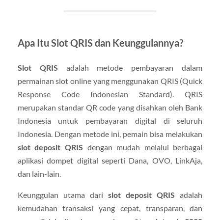
Apa Itu Slot QRIS dan Keunggulannya?
Slot QRIS
adalah metode pembayaran dalam
permainan slot online yang menggunakan QRIS (Quick
Response Code Indonesian Standard). QRIS
merupakan standar QR code yang disahkan oleh Bank
Indonesia untuk pembayaran digital di seluruh
Indonesia. Dengan metode ini, pemain bisa melakukan
slot deposit QRIS
dengan mudah melalui berbagai
aplikasi dompet digital seperti Dana, OVO, LinkAja,
dan lain-lain.
Keunggulan utama dari
slot deposit QRIS
adalah
kemudahan transaksi yang cepat, transparan, dan