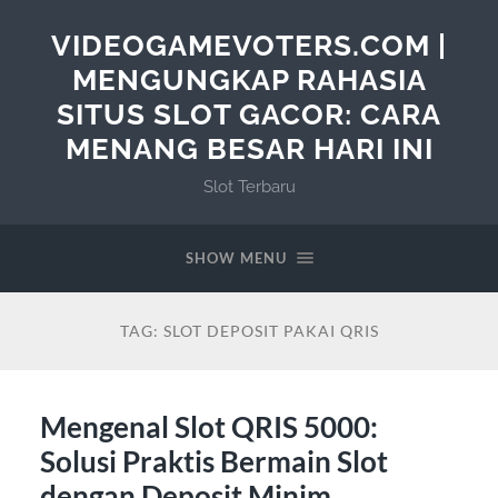
VIDEOGAMEVOTERS.COM |
MENGUNGKAP RAHASIA
SITUS SLOT GACOR: CARA
MENANG BESAR HARI INI
Slot Terbaru
SHOW MENU
TAG:
SLOT DEPOSIT PAKAI QRIS
Mengenal Slot QRIS 5000:
Solusi Praktis Bermain Slot
dengan Deposit Minim