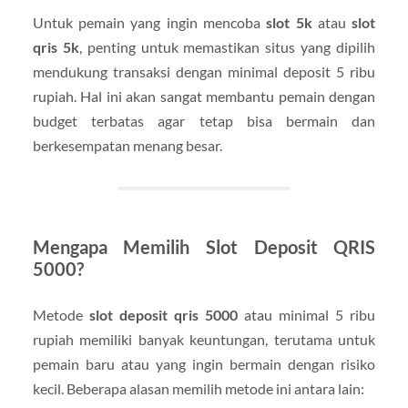
Untuk pemain yang ingin mencoba
slot 5k
atau
slot
qris 5k
, penting untuk memastikan situs yang dipilih
mendukung transaksi dengan minimal deposit 5 ribu
rupiah. Hal ini akan sangat membantu pemain dengan
budget terbatas agar tetap bisa bermain dan
berkesempatan menang besar.
Mengapa Memilih Slot Deposit QRIS
5000?
Metode
slot deposit qris 5000
atau minimal 5 ribu
rupiah memiliki banyak keuntungan, terutama untuk
pemain baru atau yang ingin bermain dengan risiko
kecil. Beberapa alasan memilih metode ini antara lain: