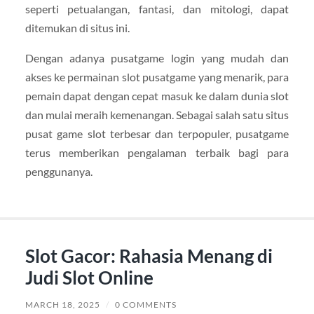
seperti petualangan, fantasi, dan mitologi, dapat
ditemukan di situs ini.
Dengan adanya pusatgame login yang mudah dan
akses ke permainan slot pusatgame yang menarik, para
pemain dapat dengan cepat masuk ke dalam dunia slot
dan mulai meraih kemenangan. Sebagai salah satu situs
pusat game slot terbesar dan terpopuler, pusatgame
terus memberikan pengalaman terbaik bagi para
penggunanya.
Slot Gacor: Rahasia Menang di
Judi Slot Online
MARCH 18, 2025
/
0 COMMENTS