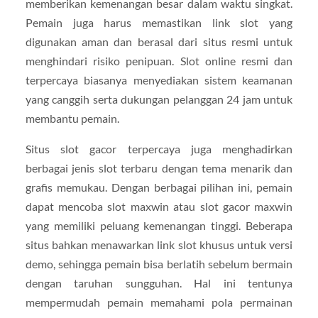
memberikan kemenangan besar dalam waktu singkat.
Pemain juga harus memastikan link slot yang
digunakan aman dan berasal dari situs resmi untuk
menghindari risiko penipuan. Slot online resmi dan
terpercaya biasanya menyediakan sistem keamanan
yang canggih serta dukungan pelanggan 24 jam untuk
membantu pemain.
Situs slot gacor terpercaya juga menghadirkan
berbagai jenis slot terbaru dengan tema menarik dan
grafis memukau. Dengan berbagai pilihan ini, pemain
dapat mencoba slot maxwin atau slot gacor maxwin
yang memiliki peluang kemenangan tinggi. Beberapa
situs bahkan menawarkan link slot khusus untuk versi
demo, sehingga pemain bisa berlatih sebelum bermain
dengan taruhan sungguhan. Hal ini tentunya
mempermudah pemain memahami pola permainan