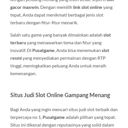
gacor maxwin
. Dengan memilih
link slot online
yang
tepat, Anda dapat menikmati berbagai jenis slot
terbaru dengan fitur-fitur menarik.
Salah satu game yang banyak dimainkan adalah
slot
terbaru
yang menawarkan tema dan fitur yang
inovatif. Di
Pusatgame
, Anda bisa menemukan
slot
resmi
yang menyediakan permainan dengan RTP
tinggi, meningkatkan peluang Anda untuk meraih
kemenangan.
Situs Judi Slot Online Gampang Menang
Bagi Anda yang ingin mencari situs judi slot terbaik dan
terpercaya no 1,
Pusatgame
adalah pilihan yang tepat.
Situs ini dikenal dengan reputasinya yang solid dalam