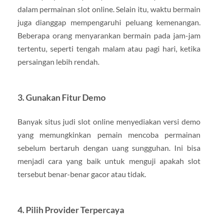
dalam permainan slot online. Selain itu, waktu bermain
juga dianggap mempengaruhi peluang kemenangan.
Beberapa orang menyarankan bermain pada jam-jam
tertentu, seperti tengah malam atau pagi hari, ketika
persaingan lebih rendah.
3. Gunakan Fitur Demo
Banyak situs judi slot online menyediakan versi demo
yang memungkinkan pemain mencoba permainan
sebelum bertaruh dengan uang sungguhan. Ini bisa
menjadi cara yang baik untuk menguji apakah slot
tersebut benar-benar gacor atau tidak.
4. Pilih Provider Terpercaya