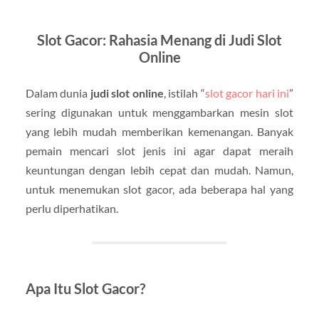
Slot Gacor: Rahasia Menang di Judi Slot
Online
Dalam dunia
judi slot online
, istilah “
slot gacor hari ini
”
sering digunakan untuk menggambarkan mesin slot
yang lebih mudah memberikan kemenangan. Banyak
pemain mencari slot jenis ini agar dapat meraih
keuntungan dengan lebih cepat dan mudah. Namun,
untuk menemukan slot gacor, ada beberapa hal yang
perlu diperhatikan.
Apa Itu Slot Gacor?