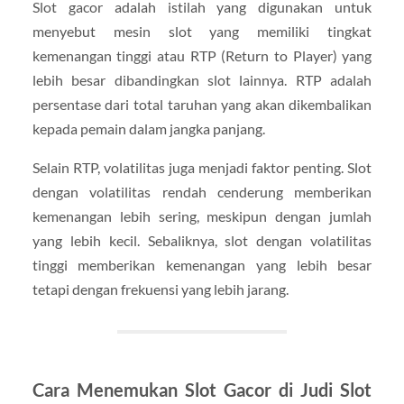
Slot gacor adalah istilah yang digunakan untuk
menyebut mesin slot yang memiliki tingkat
kemenangan tinggi atau RTP (Return to Player) yang
lebih besar dibandingkan slot lainnya. RTP adalah
persentase dari total taruhan yang akan dikembalikan
kepada pemain dalam jangka panjang.
Selain RTP, volatilitas juga menjadi faktor penting. Slot
dengan volatilitas rendah cenderung memberikan
kemenangan lebih sering, meskipun dengan jumlah
yang lebih kecil. Sebaliknya, slot dengan volatilitas
tinggi memberikan kemenangan yang lebih besar
tetapi dengan frekuensi yang lebih jarang.
Cara Menemukan Slot Gacor di Judi Slot