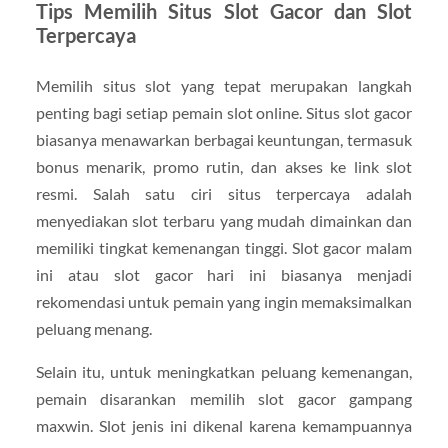
Tips Memilih Situs Slot Gacor dan Slot
Terpercaya
Memilih situs slot yang tepat merupakan langkah
penting bagi setiap pemain slot online. Situs slot gacor
biasanya menawarkan berbagai keuntungan, termasuk
bonus menarik, promo rutin, dan akses ke link slot
resmi. Salah satu ciri situs terpercaya adalah
menyediakan slot terbaru yang mudah dimainkan dan
memiliki tingkat kemenangan tinggi. Slot gacor malam
ini atau slot gacor hari ini biasanya menjadi
rekomendasi untuk pemain yang ingin memaksimalkan
peluang menang.
Selain itu, untuk meningkatkan peluang kemenangan,
pemain disarankan memilih slot gacor gampang
maxwin. Slot jenis ini dikenal karena kemampuannya