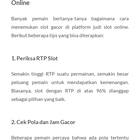
Online
Banyak pemain bertanya-tanya bagaimana cara
menemukan slot gacor di platform judi slot online.
Berikut beberapa tips yang bisa diterapkan:
1. Periksa RTP Slot
Semakin tinggi RTP suatu permainan, semakin besar
peluang pemain untuk mendapatkan kemenangan.
Biasanya, slot dengan RTP di atas 96% dianggap
sebagai pilihan yang baik.
2. Cek Pola dan Jam Gacor
Beberapa pemain percaya bahwa ada pola tertentu