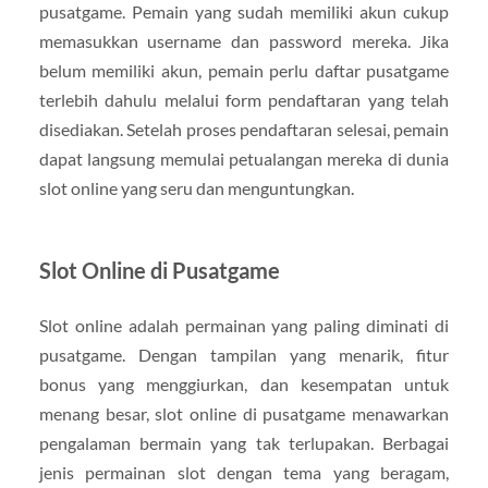
pusatgame. Pemain yang sudah memiliki akun cukup
memasukkan username dan password mereka. Jika
belum memiliki akun, pemain perlu daftar pusatgame
terlebih dahulu melalui form pendaftaran yang telah
disediakan. Setelah proses pendaftaran selesai, pemain
dapat langsung memulai petualangan mereka di dunia
slot online yang seru dan menguntungkan.
Slot Online di Pusatgame
Slot online adalah permainan yang paling diminati di
pusatgame. Dengan tampilan yang menarik, fitur
bonus yang menggiurkan, dan kesempatan untuk
menang besar, slot online di pusatgame menawarkan
pengalaman bermain yang tak terlupakan. Berbagai
jenis permainan slot dengan tema yang beragam,