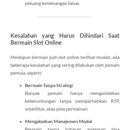
peluang kemenangan besar.
Kesalahan yang Harus Dihindari Saat
Bermain Slot Online
Meskipun bermain judi slot online terlihat mudah, ada
beberapa kesalahan yang sering dilakukan oleh pemain
pemula, seperti:
Bermain Tanpa Strategi
Banyak pemain hanya mengandalkan
keberuntungan tanpa memperhatikan RTP,
volatilitas, atau pola permainan.
Mengabaikan Manajemen Modal
Bermain tanpa batasan anggaran bisa