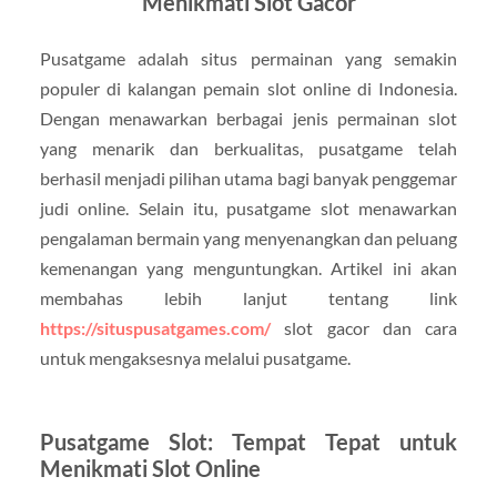
Menikmati Slot Gacor
Pusatgame adalah situs permainan yang semakin
populer di kalangan pemain slot online di Indonesia.
Dengan menawarkan berbagai jenis permainan slot
yang menarik dan berkualitas, pusatgame telah
berhasil menjadi pilihan utama bagi banyak penggemar
judi online. Selain itu, pusatgame slot menawarkan
pengalaman bermain yang menyenangkan dan peluang
kemenangan yang menguntungkan. Artikel ini akan
membahas lebih lanjut tentang link
https://situspusatgames.com/
slot gacor dan cara
untuk mengaksesnya melalui pusatgame.
Pusatgame Slot: Tempat Tepat untuk
Menikmati Slot Online