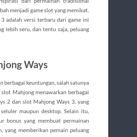
spirasi dari permainan tradisional
bah menjadi game slot yang memikat.
 adalah versi terbaru dari game ini
ng lebih seru, dan tentu saja, peluang
ahjong Ways
n berbagai keuntungan, salah satunya
s slot Mahjong menawarkan berbagai
ys 2 dan slot Mahjong Ways 3, yang
seluler maupun desktop. Selain itu,
fitur bonus yang membuat permainan
am, yang memberikan pemain peluang