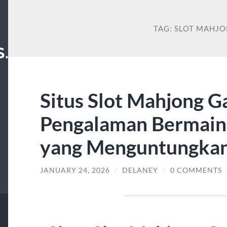
TAG:
SLOT MAHJ
S.COM
Situs Slot Mahjong G
Pengalaman Bermain 
yang Menguntungka
JANUARY 24, 2026
/
DELANEY
/
0 COMMENTS