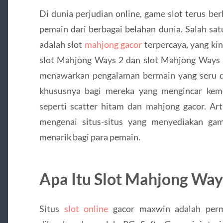
Di dunia perjudian online, game slot terus b
pemain dari berbagai belahan dunia. Salah sa
adalah slot
mahjong gacor
terpercaya, yang kin
slot Mahjong Ways 2 dan slot Mahjong Ways 3
menawarkan pengalaman bermain yang seru d
khususnya bagi mereka yang mengincar kemen
seperti scatter hitam dan mahjong gacor. Ar
mengenai situs-situs yang menyediakan ga
menarik bagi para pemain.
Apa Itu Slot Mahjong Way
Situs
slot online
gacor maxwin
adalah per