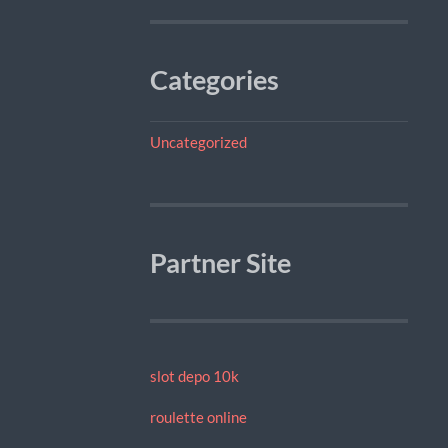
Categories
Uncategorized
Partner Site
slot depo 10k
roulette online