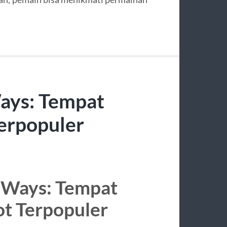
Ways: Tempat
erpopuler
g Ways: Tempat
t Terpopuler