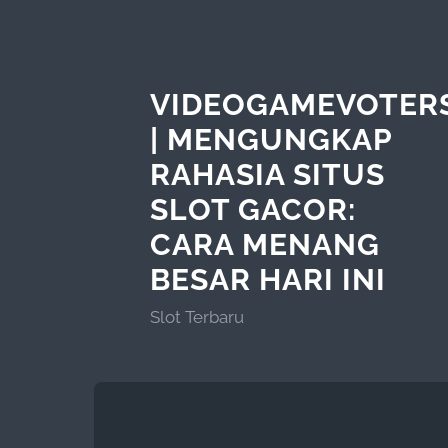
VIDEOGAMEVOTER
| MENGUNGKAP
RAHASIA SITUS
SLOT GACOR:
CARA MENANG
BESAR HARI INI
Slot Terbaru