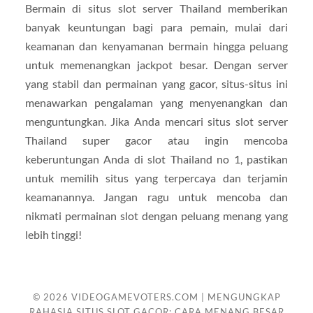
Bermain di situs slot server Thailand memberikan
banyak keuntungan bagi para pemain, mulai dari
keamanan dan kenyamanan bermain hingga peluang
untuk memenangkan jackpot besar. Dengan server
yang stabil dan permainan yang gacor, situs-situs ini
menawarkan pengalaman yang menyenangkan dan
menguntungkan. Jika Anda mencari situs slot server
Thailand super gacor atau ingin mencoba
keberuntungan Anda di slot Thailand no 1, pastikan
untuk memilih situs yang terpercaya dan terjamin
keamanannya. Jangan ragu untuk mencoba dan
nikmati permainan slot dengan peluang menang yang
lebih tinggi!
© 2026
VIDEOGAMEVOTERS.COM | MENGUNGKAP
RAHASIA SITUS SLOT GACOR: CARA MENANG BESAR