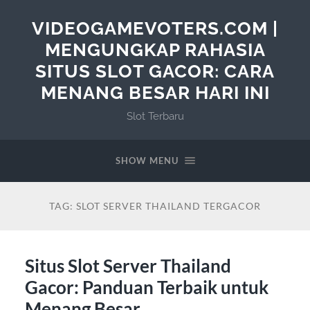
VIDEOGAMEVOTERS.COM |
MENGUNGKAP RAHASIA
SITUS SLOT GACOR: CARA
MENANG BESAR HARI INI
Slot Terbaru
SHOW MENU
TAG:
SLOT SERVER THAILAND TERGACOR
Situs Slot Server Thailand
Gacor: Panduan Terbaik untuk
Menang Besar