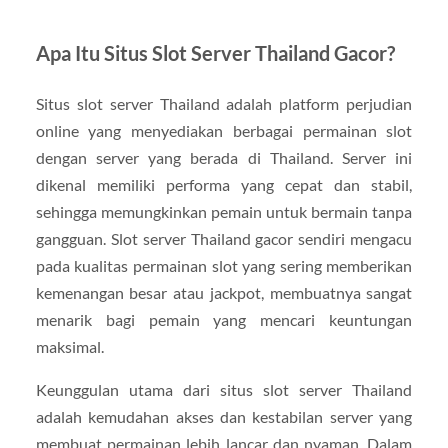
Apa Itu Situs Slot Server Thailand Gacor?
Situs slot server Thailand adalah platform perjudian
online yang menyediakan berbagai permainan slot
dengan server yang berada di Thailand. Server ini
dikenal memiliki performa yang cepat dan stabil,
sehingga memungkinkan pemain untuk bermain tanpa
gangguan. Slot server Thailand gacor sendiri mengacu
pada kualitas permainan slot yang sering memberikan
kemenangan besar atau jackpot, membuatnya sangat
menarik bagi pemain yang mencari keuntungan
maksimal.
Keunggulan utama dari situs slot server Thailand
adalah kemudahan akses dan kestabilan server yang
membuat permainan lebih lancar dan nyaman. Dalam