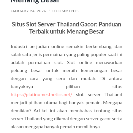
JANUARY 24, 2026
/
0 COMMENTS
Situs Slot Server Thailand Gacor: Panduan
Terbaik untuk Menang Besar
Industri perjudian online semakin berkembang, dan
salah satu jenis permainan yang paling populer saat ini
adalah permainan slot. Slot online menawarkan
peluang besar untuk meraih kemenangan besar
dengan cara yang seru dan mudah. Di antara
banyaknya pilihan situs
https://platinumesthetics.net/
slot server Thailand
menjadi pilihan utama bagi banyak pemain. Mengapa
demikian? Artikel ini akan membahas tentang situs
server Thailand yang dikenal dengan server gacor serta
alasan mengapa banyak pemain memilihnya.