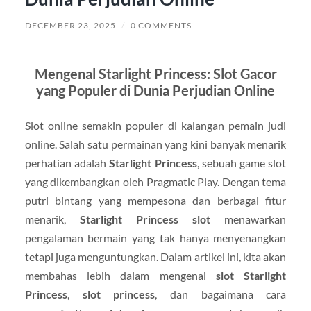
DECEMBER 23, 2025
/
0 COMMENTS
Mengenal Starlight Princess: Slot Gacor
yang Populer di Dunia Perjudian Online
Slot online semakin populer di kalangan pemain judi
online. Salah satu permainan yang kini banyak menarik
perhatian adalah
Starlight Princess
, sebuah game slot
yang dikembangkan oleh Pragmatic Play. Dengan tema
putri bintang yang mempesona dan berbagai fitur
menarik,
Starlight Princess slot
menawarkan
pengalaman bermain yang tak hanya menyenangkan
tetapi juga menguntungkan. Dalam artikel ini, kita akan
membahas lebih dalam mengenai
slot Starlight
Princess
,
slot princess
, dan bagaimana cara