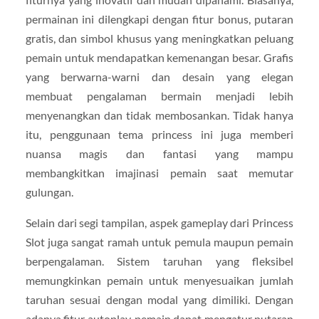
permainan ini dilengkapi dengan fitur bonus, putaran
gratis, dan simbol khusus yang meningkatkan peluang
pemain untuk mendapatkan kemenangan besar. Grafis
yang berwarna-warni dan desain yang elegan
membuat pengalaman bermain menjadi lebih
menyenangkan dan tidak membosankan. Tidak hanya
itu, penggunaan tema princess ini juga memberi
nuansa magis dan fantasi yang mampu
membangkitkan imajinasi pemain saat memutar
gulungan.
Selain dari segi tampilan, aspek gameplay dari Princess
Slot juga sangat ramah untuk pemula maupun pemain
berpengalaman. Sistem taruhan yang fleksibel
memungkinkan pemain untuk menyesuaikan jumlah
taruhan sesuai dengan modal yang dimiliki. Dengan
adanya fitur autoplay, pemain dapat mengatur putaran