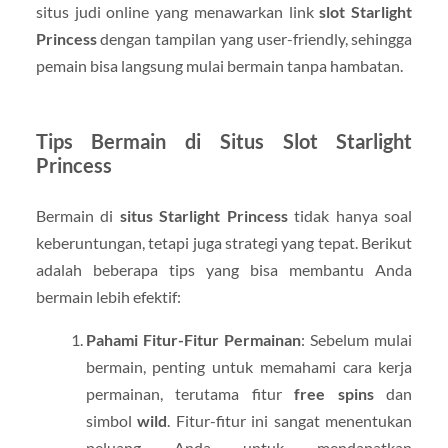
situs judi online yang menawarkan link
slot Starlight
Princess
dengan tampilan yang user-friendly, sehingga
pemain bisa langsung mulai bermain tanpa hambatan.
Tips Bermain di Situs Slot Starlight
Princess
Bermain di
situs Starlight Princess
tidak hanya soal
keberuntungan, tetapi juga strategi yang tepat. Berikut
adalah beberapa tips yang bisa membantu Anda
bermain lebih efektif:
Pahami Fitur-Fitur Permainan
: Sebelum mulai
bermain, penting untuk memahami cara kerja
permainan, terutama fitur
free spins
dan
simbol
wild
. Fitur-fitur ini sangat menentukan
peluang Anda untuk mendapatkan