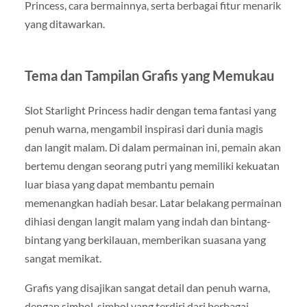
Princess, cara bermainnya, serta berbagai fitur menarik
yang ditawarkan.
Tema dan Tampilan Grafis yang Memukau
Slot Starlight Princess hadir dengan tema fantasi yang
penuh warna, mengambil inspirasi dari dunia magis
dan langit malam. Di dalam permainan ini, pemain akan
bertemu dengan seorang putri yang memiliki kekuatan
luar biasa yang dapat membantu pemain
memenangkan hadiah besar. Latar belakang permainan
dihiasi dengan langit malam yang indah dan bintang-
bintang yang berkilauan, memberikan suasana yang
sangat memikat.
Grafis yang disajikan sangat detail dan penuh warna,
dengan simbol-simbol yang terdiri dari berbagai