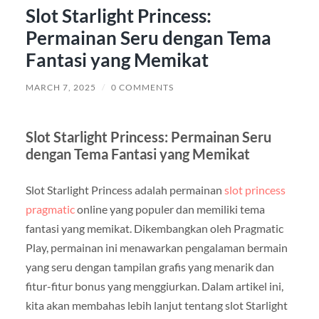
Slot Starlight Princess:
Permainan Seru dengan Tema
Fantasi yang Memikat
MARCH 7, 2025
/
0 COMMENTS
Slot Starlight Princess: Permainan Seru
dengan Tema Fantasi yang Memikat
Slot Starlight Princess adalah permainan
slot princess
pragmatic
online yang populer dan memiliki tema
fantasi yang memikat. Dikembangkan oleh Pragmatic
Play, permainan ini menawarkan pengalaman bermain
yang seru dengan tampilan grafis yang menarik dan
fitur-fitur bonus yang menggiurkan. Dalam artikel ini,
kita akan membahas lebih lanjut tentang slot Starlight