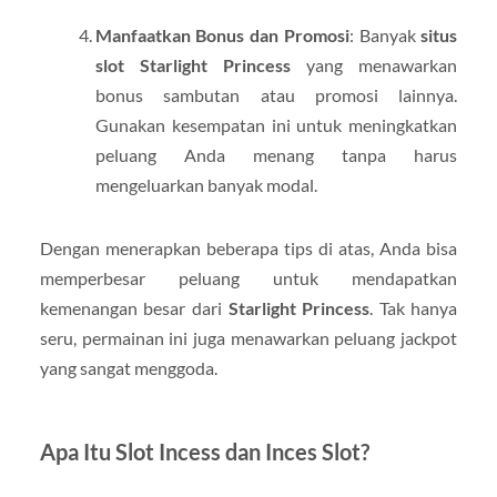
Manfaatkan Bonus dan Promosi
: Banyak
situs
slot Starlight Princess
yang menawarkan
bonus sambutan atau promosi lainnya.
Gunakan kesempatan ini untuk meningkatkan
peluang Anda menang tanpa harus
mengeluarkan banyak modal.
Dengan menerapkan beberapa tips di atas, Anda bisa
memperbesar peluang untuk mendapatkan
kemenangan besar dari
Starlight Princess
. Tak hanya
seru, permainan ini juga menawarkan peluang jackpot
yang sangat menggoda.
Apa Itu Slot Incess dan Inces Slot?