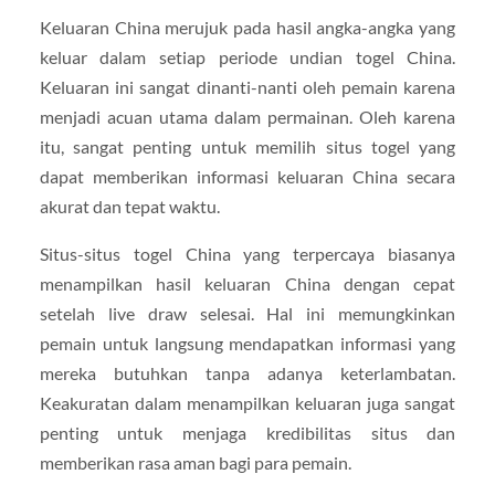
Keluaran China merujuk pada hasil angka-angka yang
keluar dalam setiap periode undian togel China.
Keluaran ini sangat dinanti-nanti oleh pemain karena
menjadi acuan utama dalam permainan. Oleh karena
itu, sangat penting untuk memilih situs togel yang
dapat memberikan informasi keluaran China secara
akurat dan tepat waktu.
Situs-situs togel China yang terpercaya biasanya
menampilkan hasil keluaran China dengan cepat
setelah live draw selesai. Hal ini memungkinkan
pemain untuk langsung mendapatkan informasi yang
mereka butuhkan tanpa adanya keterlambatan.
Keakuratan dalam menampilkan keluaran juga sangat
penting untuk menjaga kredibilitas situs dan
memberikan rasa aman bagi para pemain.