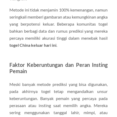
Metode ini tidak menjamin 100% kemenangan, namun
seringkali memberi gambaran atau kemungkinan angka
yang berpotensi keluar. Beberapa komunitas togel
bahkan berbagi data dan rumus prediksi yang mereka
percaya memiliki akurasi tinggi dalam menebak hasil
togel China keluar hari ini
.
Faktor Keberuntungan dan Peran Insting
Pemain
Meski banyak metode prediksi yang bisa digunakan,
pada akhirnya togel tetap mengandalkan unsur
keberuntungan. Banyak pemain yang percaya pada
perasaan atau insting saat memilih angka. Mereka
sering menggunakan tanggal lahir, mimpi, atau