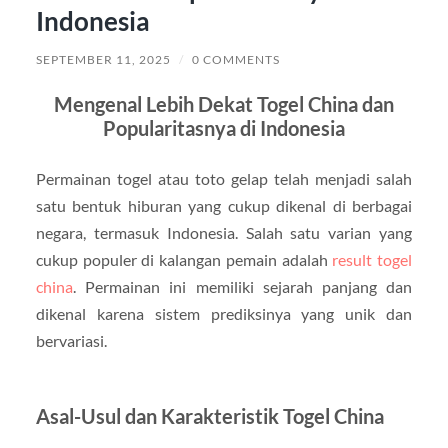
Indonesia
SEPTEMBER 11, 2025
/
0 COMMENTS
Mengenal Lebih Dekat Togel China dan
Popularitasnya di Indonesia
Permainan togel atau toto gelap telah menjadi salah
satu bentuk hiburan yang cukup dikenal di berbagai
negara, termasuk Indonesia. Salah satu varian yang
cukup populer di kalangan pemain adalah
result togel
china
. Permainan ini memiliki sejarah panjang dan
dikenal karena sistem prediksinya yang unik dan
bervariasi.
Asal-Usul dan Karakteristik Togel China