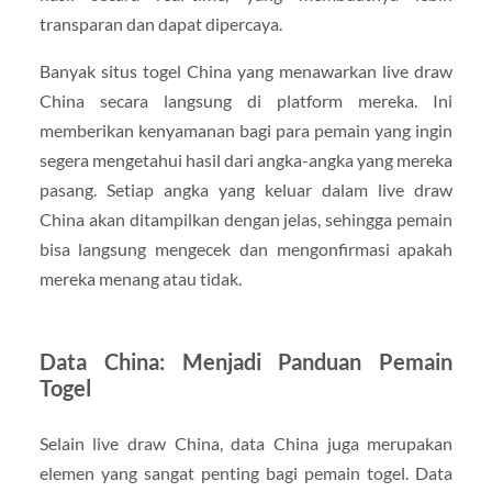
transparan dan dapat dipercaya.
Banyak situs togel China yang menawarkan live draw
China secara langsung di platform mereka. Ini
memberikan kenyamanan bagi para pemain yang ingin
segera mengetahui hasil dari angka-angka yang mereka
pasang. Setiap angka yang keluar dalam live draw
China akan ditampilkan dengan jelas, sehingga pemain
bisa langsung mengecek dan mengonfirmasi apakah
mereka menang atau tidak.
Data China: Menjadi Panduan Pemain
Togel
Selain live draw China, data China juga merupakan
elemen yang sangat penting bagi pemain togel. Data