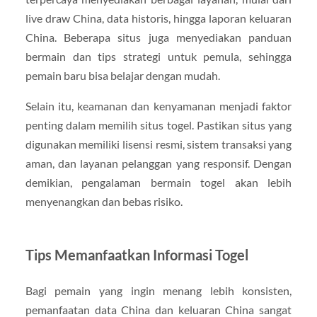
live draw China, data historis, hingga laporan keluaran
China. Beberapa situs juga menyediakan panduan
bermain dan tips strategi untuk pemula, sehingga
pemain baru bisa belajar dengan mudah.
Selain itu, keamanan dan kenyamanan menjadi faktor
penting dalam memilih situs togel. Pastikan situs yang
digunakan memiliki lisensi resmi, sistem transaksi yang
aman, dan layanan pelanggan yang responsif. Dengan
demikian, pengalaman bermain togel akan lebih
menyenangkan dan bebas risiko.
Tips Memanfaatkan Informasi Togel
Bagi pemain yang ingin menang lebih konsisten,
pemanfaatan data China dan keluaran China sangat