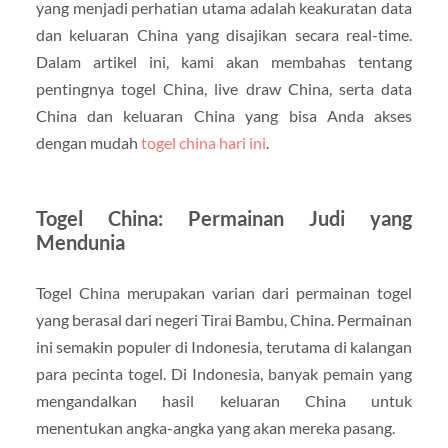
yang menjadi perhatian utama adalah keakuratan data
dan keluaran China yang disajikan secara real-time.
Dalam artikel ini, kami akan membahas tentang
pentingnya togel China, live draw China, serta data
China dan keluaran China yang bisa Anda akses
dengan mudah
togel china hari ini
.
Togel China: Permainan Judi yang
Mendunia
Togel China merupakan varian dari permainan togel
yang berasal dari negeri Tirai Bambu, China. Permainan
ini semakin populer di Indonesia, terutama di kalangan
para pecinta togel. Di Indonesia, banyak pemain yang
mengandalkan hasil keluaran China untuk
menentukan angka-angka yang akan mereka pasang.