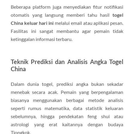
Beberapa platform juga menyediakan fitur notifikasi
otomatis yang langsung memberi tahu hasil
togel
China keluar hari ini
melalui email atau aplikasi pesan.
Fasilitas ini sangat membantu agar pemain tidak
ketinggalan informasi terbaru.
Teknik Prediksi dan Analisis Angka Togel
China
Dalam dunia togel, prediksi angka bukan sekadar
menebak secara acak. Pemain yang berpengalaman
biasanya menggunakan berbagai metode analisis
seperti rumus matematika, data statistik keluaran
sebelumnya, hingga pendekatan feng shui atau
astrologi yang erat kaitannya dengan budaya
Tiongkok.