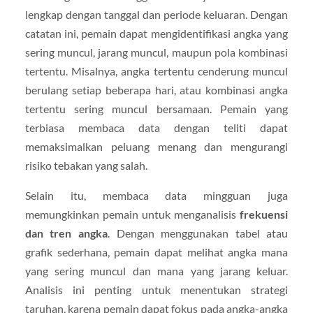
lengkap dengan tanggal dan periode keluaran. Dengan
catatan ini, pemain dapat mengidentifikasi angka yang
sering muncul, jarang muncul, maupun pola kombinasi
tertentu. Misalnya, angka tertentu cenderung muncul
berulang setiap beberapa hari, atau kombinasi angka
tertentu sering muncul bersamaan. Pemain yang
terbiasa membaca data dengan teliti dapat
memaksimalkan peluang menang dan mengurangi
risiko tebakan yang salah.
Selain itu, membaca data mingguan juga
memungkinkan pemain untuk menganalisis
frekuensi
dan tren angka
. Dengan menggunakan tabel atau
grafik sederhana, pemain dapat melihat angka mana
yang sering muncul dan mana yang jarang keluar.
Analisis ini penting untuk menentukan strategi
taruhan, karena pemain dapat fokus pada angka-angka