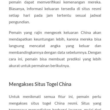
pemain dapat memverifikasi kemenangan mereka.
Biasanya, informasi keluaran tersedia di situs resmi
setiap hari pada jam tertentu sesuai jadwal
pengundian.
Pemain yang rajin mengecek keluaran China akan
mendapatkan keuntungan lebih, karena mereka bisa
langsung mencatat angka yang keluar dan
membandingkannya dengan data sebelumnya. Dengan
cara ini, pemain bisa membuat prediksi yang lebih
akurat untuk permainan berikutnya.
Mengakses Situs Togel China
Untuk menikmati semua fitur ini, pemain perlu
mengakses situs togel China resmi. Situs yang
terpercaya menyediakan berbagai layanan, mulai dari