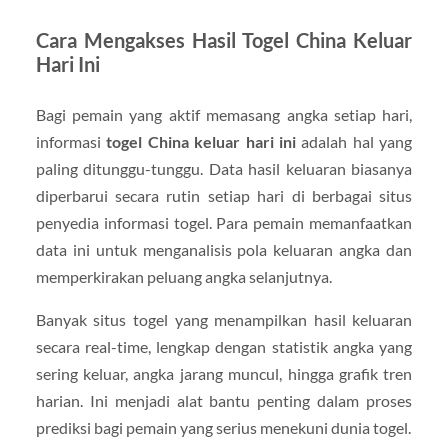
Cara Mengakses Hasil Togel China Keluar
Hari Ini
Bagi pemain yang aktif memasang angka setiap hari,
informasi
togel China keluar hari ini
adalah hal yang
paling ditunggu-tunggu. Data hasil keluaran biasanya
diperbarui secara rutin setiap hari di berbagai situs
penyedia informasi togel. Para pemain memanfaatkan
data ini untuk menganalisis pola keluaran angka dan
memperkirakan peluang angka selanjutnya.
Banyak situs togel yang menampilkan hasil keluaran
secara real-time, lengkap dengan statistik angka yang
sering keluar, angka jarang muncul, hingga grafik tren
harian. Ini menjadi alat bantu penting dalam proses
prediksi bagi pemain yang serius menekuni dunia togel.