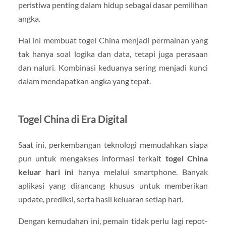
peristiwa penting dalam hidup sebagai dasar pemilihan
angka.
Hal ini membuat togel China menjadi permainan yang
tak hanya soal logika dan data, tetapi juga perasaan
dan naluri. Kombinasi keduanya sering menjadi kunci
dalam mendapatkan angka yang tepat.
Togel China di Era Digital
Saat ini, perkembangan teknologi memudahkan siapa
pun untuk mengakses informasi terkait
togel China
keluar hari ini
hanya melalui smartphone. Banyak
aplikasi yang dirancang khusus untuk memberikan
update, prediksi, serta hasil keluaran setiap hari.
Dengan kemudahan ini, pemain tidak perlu lagi repot-