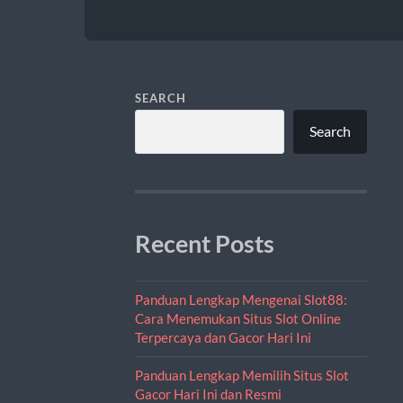
SEARCH
Search
Recent Posts
Panduan Lengkap Mengenai Slot88:
Cara Menemukan Situs Slot Online
Terpercaya dan Gacor Hari Ini
Panduan Lengkap Memilih Situs Slot
Gacor Hari Ini dan Resmi