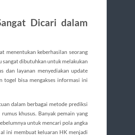
angat Dicari dalam
gat menentukan keberhasilan seorang
tu sangat dibutuhkan untuk melakukan
tus dan layanan menyediakan update
n togel bisa mengakses informasi ini
 acuan dalam berbagai metode prediksi
dan rumus khusus. Banyak pemain yang
sebelumnya untuk mencari pola angka
 Hal ini membuat keluaran HK menjadi