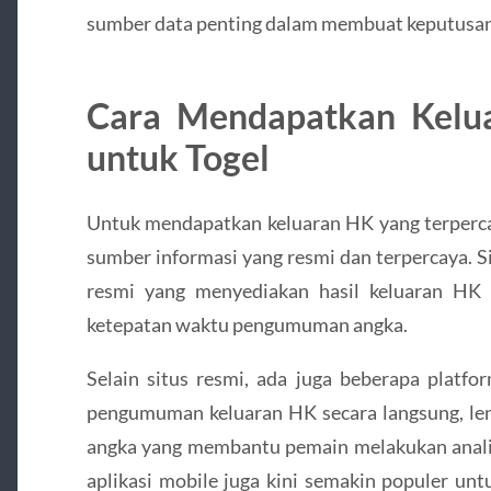
sumber data penting dalam membuat keputusan
Cara Mendapatkan Kelu
untuk Togel
Untuk mendapatkan keluaran HK yang terperca
sumber informasi yang resmi dan terpercaya. S
resmi yang menyediakan hasil keluaran HK
ketepatan waktu pengumuman angka.
Selain situs resmi, ada juga beberapa platf
pengumuman keluaran HK secara langsung, leng
angka yang membantu pemain melakukan anali
aplikasi mobile juga kini semakin populer u