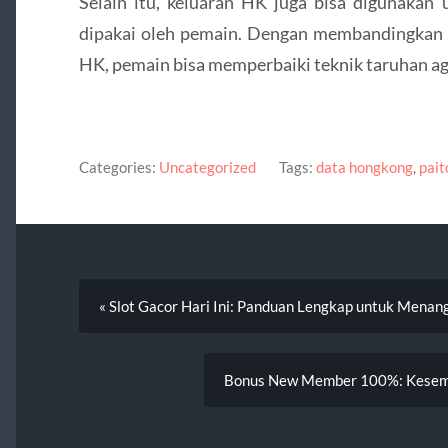
Selain itu, keluaran HK juga bisa digunakan
dipakai oleh pemain. Dengan membandingkan h
HK, pemain bisa memperbaiki teknik taruhan agar
Categories:
Uncategorized
Tags:
data hongkong
,
pait
« Slot Gacor Hari Ini: Panduan Lengkap untuk Menan
Bonus New Member 100%: Kesem