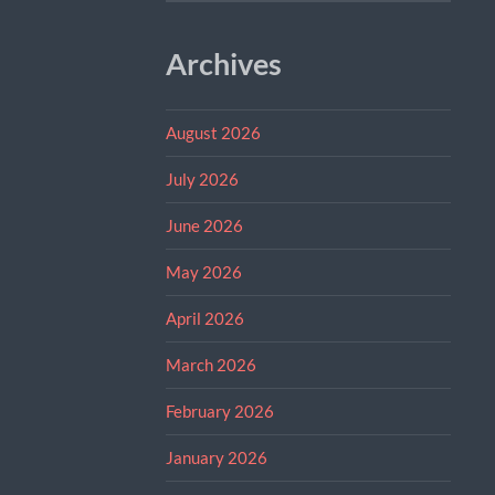
Archives
August 2026
July 2026
June 2026
May 2026
April 2026
March 2026
February 2026
January 2026