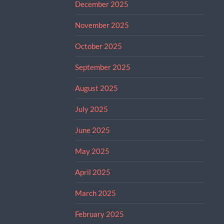
December 2025
November 2025
October 2025
September 2025
August 2025
July 2025
June 2025
May 2025
April 2025
March 2025
February 2025