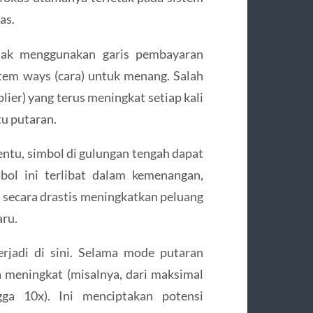
as.
idak menggunakan garis pembayaran
istem ways (cara) untuk menang. Salah
lier) yang terus meningkat setiap kali
u putaran.
entu, simbol di gulungan tengah dapat
bol ini terlibat dalam kemenangan,
 secara drastis meningkatkan peluang
ru.
erjadi di sini. Selama mode putaran
ya meningkat (misalnya, dari maksimal
ga 10x). Ini menciptakan potensi