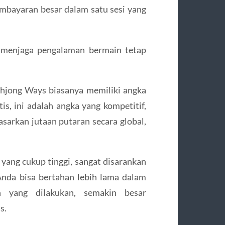
bayaran besar dalam satu sesi yang
k menjaga pengalaman bermain tetap
ahjong Ways biasanya memiliki angka
is, ini adalah angka yang kompetitif,
sarkan jutaan putaran secara global,
yang cukup tinggi, sangat disarankan
nda bisa bertahan lebih lama dalam
n yang dilakukan, semakin besar
s.