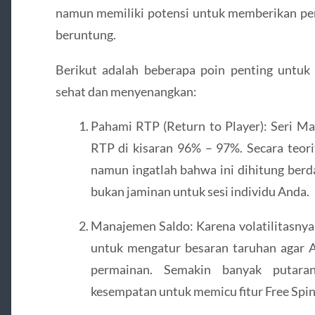
namun memiliki potensi untuk memberikan pem
beruntung.
Berikut adalah beberapa poin penting untu
sehat dan menyenangkan:
Pahami RTP (Return to Player): Seri M
RTP di kisaran 96% – 97%. Secara teorit
namun ingatlah bahwa ini dihitung berda
bukan jaminan untuk sesi individu Anda.
Manajemen Saldo: Karena volatilitasnya 
untuk mengatur besaran taruhan agar A
permainan. Semakin banyak putara
kesempatan untuk memicu fitur Free Spin