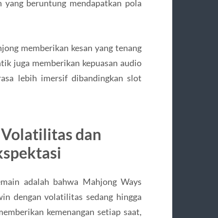
n yang beruntung mendapatkan pola
ahjong memberikan kesan yang tenang
tik juga memberikan kepuasan audio
sa lebih imersif dibandingkan slot
olatilitas dan
spektasi
 pemain adalah bahwa Mahjong Ways
n dengan volatilitas sedang hingga
 memberikan kemenangan setiap saat,