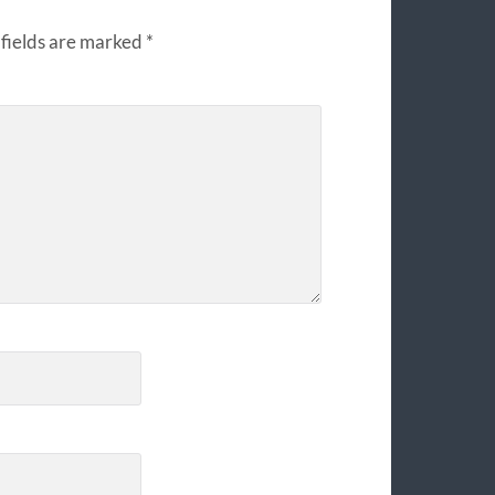
fields are marked
*