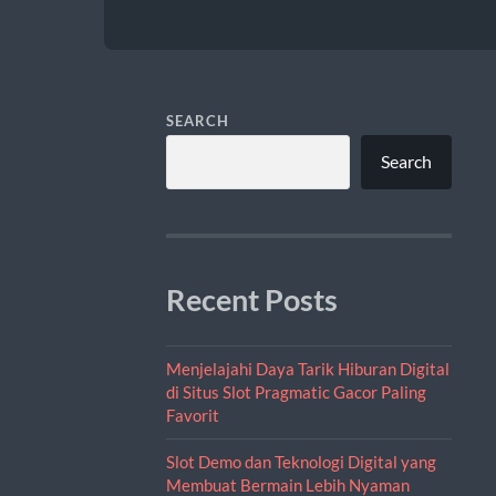
SEARCH
Search
Recent Posts
Menjelajahi Daya Tarik Hiburan Digital
di Situs Slot Pragmatic Gacor Paling
Favorit
Slot Demo dan Teknologi Digital yang
Membuat Bermain Lebih Nyaman