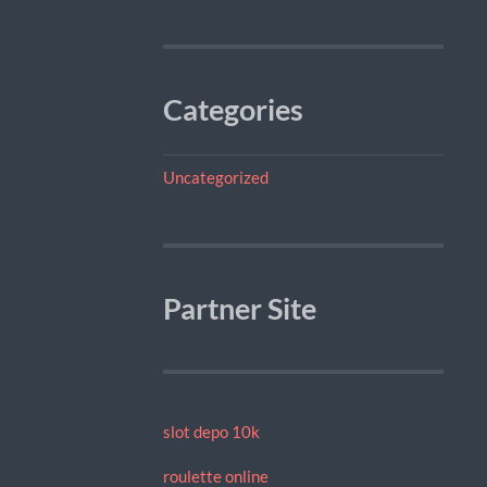
Categories
Uncategorized
Partner Site
slot depo 10k
roulette online