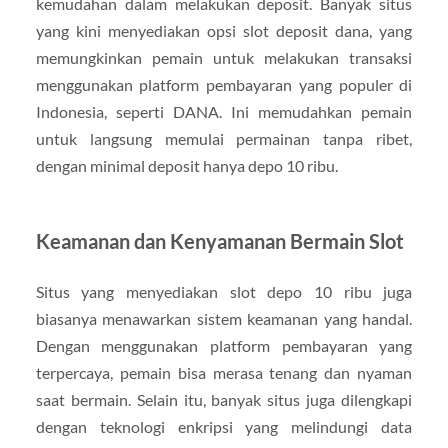
kemudahan dalam melakukan deposit. Banyak situs
yang kini menyediakan opsi slot deposit dana, yang
memungkinkan pemain untuk melakukan transaksi
menggunakan platform pembayaran yang populer di
Indonesia, seperti DANA. Ini memudahkan pemain
untuk langsung memulai permainan tanpa ribet,
dengan minimal deposit hanya depo 10 ribu.
Keamanan dan Kenyamanan Bermain Slot
Situs yang menyediakan slot depo 10 ribu juga
biasanya menawarkan sistem keamanan yang handal.
Dengan menggunakan platform pembayaran yang
terpercaya, pemain bisa merasa tenang dan nyaman
saat bermain. Selain itu, banyak situs juga dilengkapi
dengan teknologi enkripsi yang melindungi data