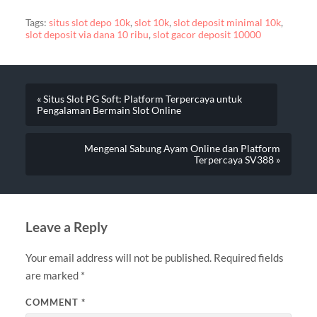
Tags:
situs slot depo 10k
,
slot 10k
,
slot deposit minimal 10k
,
slot deposit via dana 10 ribu
,
slot gacor deposit 10000
« Situs Slot PG Soft: Platform Terpercaya untuk
Pengalaman Bermain Slot Online
Mengenal Sabung Ayam Online dan Platform
Terpercaya SV388 »
Leave a Reply
Your email address will not be published.
Required fields
are marked
*
COMMENT
*