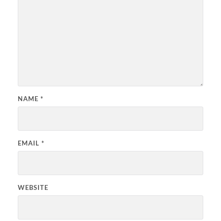
NAME
*
EMAIL
*
WEBSITE