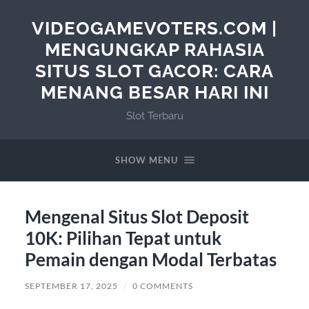
VIDEOGAMEVOTERS.COM |
MENGUNGKAP RAHASIA
SITUS SLOT GACOR: CARA
MENANG BESAR HARI INI
Slot Terbaru
SHOW MENU
Mengenal Situs Slot Deposit
10K: Pilihan Tepat untuk
Pemain dengan Modal Terbatas
SEPTEMBER 17, 2025
/
0 COMMENTS