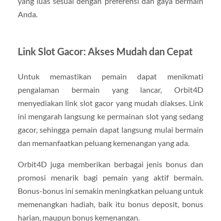
yang luas sesuai dengan preferensi dan gaya bermain
Anda.
Link Slot Gacor: Akses Mudah dan Cepat
Untuk memastikan pemain dapat menikmati
pengalaman bermain yang lancar, Orbit4D
menyediakan link slot gacor yang mudah diakses. Link
ini mengarah langsung ke permainan slot yang sedang
gacor, sehingga pemain dapat langsung mulai bermain
dan memanfaatkan peluang kemenangan yang ada.
Orbit4D juga memberikan berbagai jenis bonus dan
promosi menarik bagi pemain yang aktif bermain.
Bonus-bonus ini semakin meningkatkan peluang untuk
memenangkan hadiah, baik itu bonus deposit, bonus
harian, maupun bonus kemenangan.