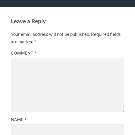
Leave a Reply
Your email address will not be published.
Required fields
are marked
*
COMMENT
*
NAME
*