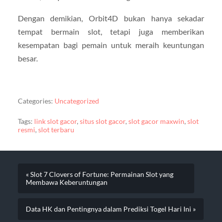
Dengan demikian, Orbit4D bukan hanya sekadar
tempat bermain slot, tetapi juga memberikan
kesempatan bagi pemain untuk meraih keuntungan
besar.
Categories:
Uncategorized
Tags:
link slot gacor
,
situs slot gacor
,
slot gacor maxwin
,
slot
resmi
,
slot terbaru
« Slot 7 Clovers of Fortune: Permainan Slot yang
Membawa Keberuntungan
Data HK dan Pentingnya dalam Prediksi Togel Hari Ini »