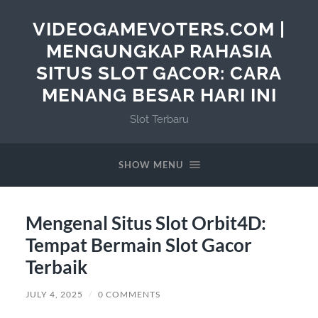
VIDEOGAMEVOTERS.COM |
MENGUNGKAP RAHASIA
SITUS SLOT GACOR: CARA
MENANG BESAR HARI INI
Slot Terbaru
SHOW MENU
Mengenal Situs Slot Orbit4D:
Tempat Bermain Slot Gacor
Terbaik
JULY 4, 2025
/
0 COMMENTS