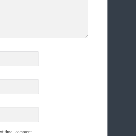
ext time I comment.