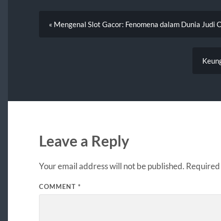
« Mengenal Slot Gacor: Fenomena dalam Dunia Judi O
Keung
Leave a Reply
Your email address will not be published.
Required 
COMMENT
*