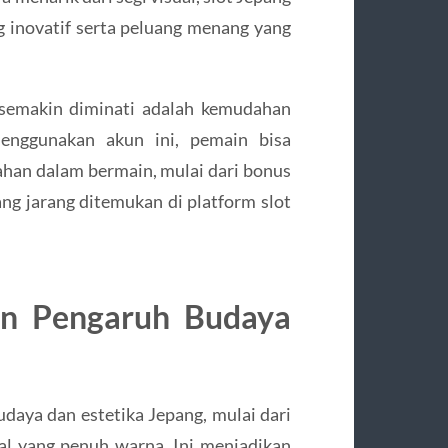
inovatif serta peluang menang yang
 semakin diminati adalah kemudahan
enggunakan akun ini, pemain bisa
an dalam bermain, mulai dari bonus
yang jarang ditemukan di platform slot
an Pengaruh Budaya
udaya dan estetika Jepang, mulai dari
nal yang penuh warna. Ini menjadikan