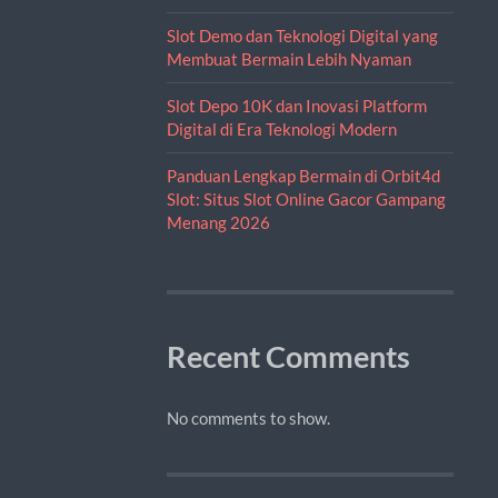
Slot Demo dan Teknologi Digital yang
Membuat Bermain Lebih Nyaman
Slot Depo 10K dan Inovasi Platform
Digital di Era Teknologi Modern
Panduan Lengkap Bermain di Orbit4d
Slot: Situs Slot Online Gacor Gampang
Menang 2026
Recent Comments
No comments to show.