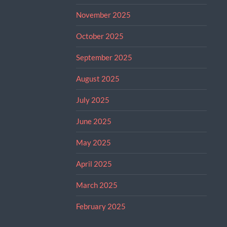
November 2025
October 2025
September 2025
August 2025
July 2025
June 2025
May 2025
April 2025
March 2025
February 2025