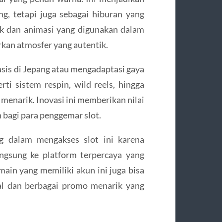
g, tetapi juga sebagai hiburan yang
k dan animasi yang digunakan dalam
kan atmosfer yang autentik.
sis di Jepang atau mengadaptasi gaya
rti sistem respin, wild reels, hingga
 menarik. Inovasi ini memberikan nilai
bagi para penggemar slot.
g dalam mengakses slot ini karena
ngsung ke platform terpercaya yang
main yang memiliki akun ini juga bisa
al dan berbagai promo menarik yang