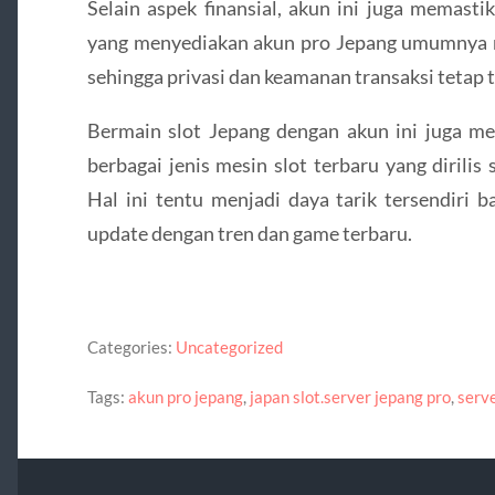
Selain aspek finansial, akun ini juga memast
yang menyediakan akun pro Jepang umumnya me
sehingga privasi dan keamanan transaksi tetap t
Bermain slot Jepang dengan akun ini juga 
berbagai jenis mesin slot terbaru yang dirilis 
Hal ini tentu menjadi daya tarik tersendiri b
update dengan tren dan game terbaru.
Categories:
Uncategorized
Tags:
akun pro jepang
,
japan slot.server jepang pro
,
serve