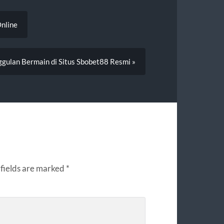
nline
gulan Bermain di Situs Sbobet88 Resmi »
fields are marked
*