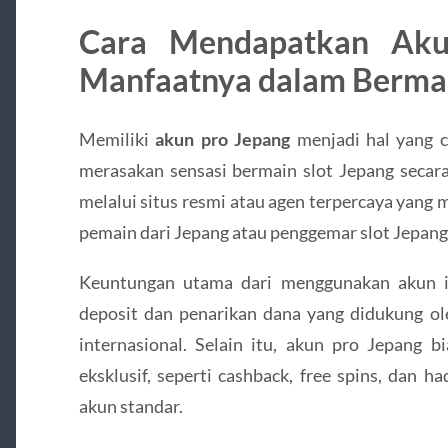
Cara Mendapatkan Aku
Manfaatnya dalam Bermai
Memiliki
akun pro Jepang
menjadi hal yang c
merasakan sensasi bermain slot Jepang secara
melalui situs resmi atau agen terpercaya yang
pemain dari Jepang atau penggemar slot Jepang 
Keuntungan utama dari menggunakan akun i
deposit dan penarikan dana yang didukung o
internasional. Selain itu, akun pro Jepang 
eksklusif, seperti cashback, free spins, dan h
akun standar.