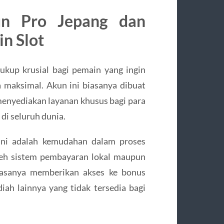
n Pro Jepang dan
n Slot
ukup krusial bagi pemain yang ingin
 maksimal. Akun ini biasanya dibuat
 menyediakan layanan khusus bagi para
di seluruh dunia.
ni adalah kemudahan dalam proses
leh sistem pembayaran lokal maupun
biasanya memberikan akses ke bonus
adiah lainnya yang tidak tersedia bagi