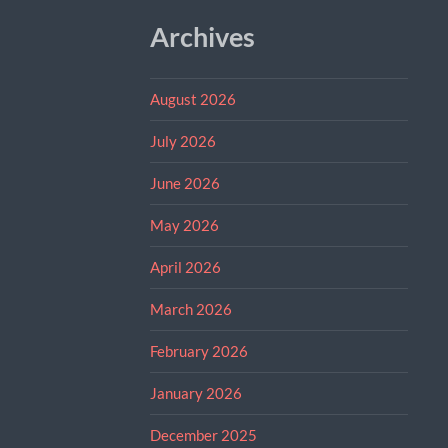
Archives
August 2026
July 2026
June 2026
May 2026
April 2026
March 2026
February 2026
January 2026
December 2025