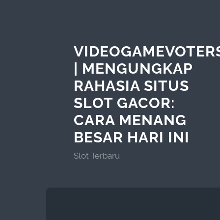
VIDEOGAMEVOTER
| MENGUNGKAP
RAHASIA SITUS
SLOT GACOR:
CARA MENANG
BESAR HARI INI
Slot Terbaru