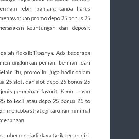
rmain lebih panjang tanpa harus
 menawarkan promo depo 25 bonus 25
merasakan keuntungan dari deposit
dalah fleksibilitasnya. Ada beberapa
g memungkinkan pemain bermain dari
elain itu, promo ini juga hadir dalam
us 25 slot, dan slot depo 25 bonus 25
 jenis permainan favorit. Keuntungan
5 to kecil atau depo 25 bonus 25 to
gin mencoba strategi taruhan minimal
emenangan.
ember menjadi daya tarik tersendiri.