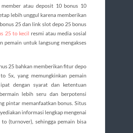
w member atau deposit 10 bonus 10
tetap lebih unggul karena memberikan
5 bonus 25 dan link slot depo 25 bonus
s 25 to kecil
resmi atau media sosial
an pemain untuk langsung mengakses
bonus 25 bahkan memberikan fitur depo
 to 5x, yang memungkinkan pemain
lipat dengan syarat dan ketentuan
 bermain lebih seru dan berpotensi
g pintar memanfaatkan bonus. Situs
nyediakan informasi lengkap mengenai
to (turnover), sehingga pemain bisa