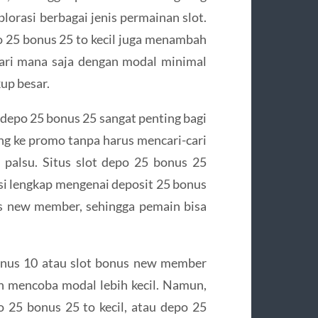
rasi berbagai jenis permainan slot.
po 25 bonus 25 to kecil juga menambah
 dari mana saja dengan modal minimal
up besar.
 depo 25 bonus 25 sangat penting bagi
ng ke promo tanpa harus mencari-cari
us palsu. Situs slot depo 25 bonus 25
si lengkap mengenai deposit 25 bonus
us new member, sehingga pemain bisa
 bonus 10 atau slot bonus new member
in mencoba modal lebih kecil. Namun,
 25 bonus 25 to kecil, atau depo 25