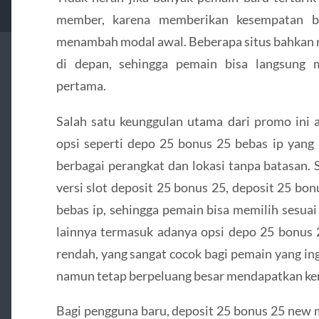
member, karena memberikan kesempatan be
menambah modal awal. Beberapa situs bahkan
di depan, sehingga pemain bisa langsung 
pertama.
Salah satu keunggulan utama dari promo ini a
opsi seperti depo 25 bonus 25 bebas ip yan
berbagai perangkat dan lokasi tanpa batasan. S
versi slot deposit 25 bonus 25, deposit 25 bon
bebas ip, sehingga pemain bisa memilih sesuai
lainnya termasuk adanya opsi depo 25 bonus 2
rendah, yang sangat cocok bagi pemain yang in
namun tetap berpeluang besar mendapatkan k
Bagi pengguna baru, deposit 25 bonus 25 new m