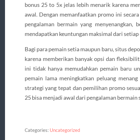
bonus 25 to 5x jelas lebih menarik karena mem
awal. Dengan memanfaatkan promo ini secara 
pengalaman bermain yang menyenangkan, be
mendapatkan keuntungan maksimal dari setiap 
Bagi para pemain setia maupun baru, situs dep
karena memberikan banyak opsi dan fleksibili
ini tidak hanya memudahkan pemain baru un
pemain lama meningkatkan peluang menang 
strategi yang tepat dan pemilihan promo sesua
25 bisa menjadi awal dari pengalaman bermain 
Categories:
Uncategorized