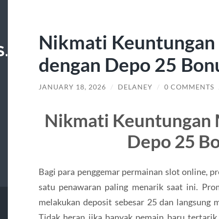
Nikmati Keuntungan
S.COM
dengan Depo 25 Bon
JANUARY 18, 2026
/
DELANEY
/
0 COMMENTS
Nikmati Keuntungan 
Depo 25 Bo
Bagi para penggemar permainan slot online, p
satu penawaran paling menarik saat ini. P
melakukan deposit sebesar 25 dan langsung m
Tidak heran jika banyak pemain baru tertari