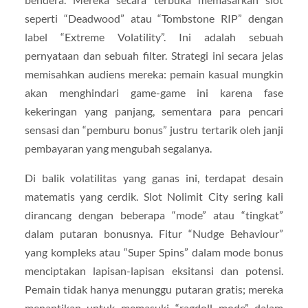
seperti “Deadwood” atau “Tombstone RIP” dengan
label “Extreme Volatility”. Ini adalah sebuah
pernyataan dan sebuah filter. Strategi ini secara jelas
memisahkan audiens mereka: pemain kasual mungkin
akan menghindari game-game ini karena fase
kekeringan yang panjang, sementara para pencari
sensasi dan “pemburu bonus” justru tertarik oleh janji
pembayaran yang mengubah segalanya.
Di balik volatilitas yang ganas ini, terdapat desain
matematis yang cerdik. Slot Nolimit City sering kali
dirancang dengan beberapa “mode” atau “tingkat”
dalam putaran bonusnya. Fitur “Nudge Behaviour”
yang kompleks atau “Super Spins” dalam mode bonus
menciptakan lapisan-lapisan eksitansi dan potensi.
Pemain tidak hanya menunggu putaran gratis; mereka
menantikan untuk memasuki “ragdoll mode” dalam