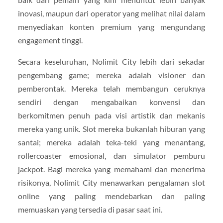
inovasi, maupun dari operator yang melihat nilai dalam
menyediakan konten premium yang mengundang
engagement tinggi.
Secara keseluruhan, Nolimit City lebih dari sekadar
pengembang game; mereka adalah visioner dan
pemberontak. Mereka telah membangun ceruknya
sendiri dengan mengabaikan konvensi dan
berkomitmen penuh pada visi artistik dan mekanis
mereka yang unik. Slot mereka bukanlah hiburan yang
santai; mereka adalah teka-teki yang menantang,
rollercoaster emosional, dan simulator pemburu
jackpot. Bagi mereka yang memahami dan menerima
risikonya, Nolimit City menawarkan pengalaman slot
online yang paling mendebarkan dan paling
memuaskan yang tersedia di pasar saat ini.