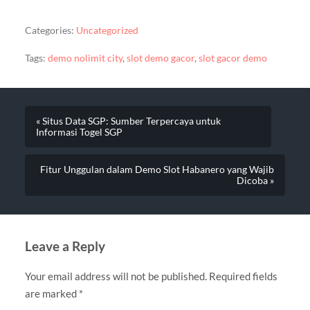
Categories:
Uncategorized
Tags:
demo nolimit city
,
slot demo gacor
,
slot gacor demo
« Situs Data SGP: Sumber Terpercaya untuk
Informasi Togel SGP
Fitur Unggulan dalam Demo Slot Habanero yang Wajib
Dicoba »
Leave a Reply
Your email address will not be published.
Required fields
are marked
*