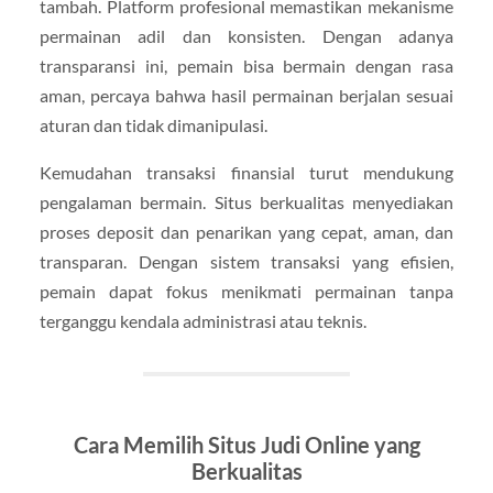
tambah. Platform profesional memastikan mekanisme
permainan adil dan konsisten. Dengan adanya
transparansi ini, pemain bisa bermain dengan rasa
aman, percaya bahwa hasil permainan berjalan sesuai
aturan dan tidak dimanipulasi.
Kemudahan transaksi finansial turut mendukung
pengalaman bermain. Situs berkualitas menyediakan
proses deposit dan penarikan yang cepat, aman, dan
transparan. Dengan sistem transaksi yang efisien,
pemain dapat fokus menikmati permainan tanpa
terganggu kendala administrasi atau teknis.
Cara Memilih Situs Judi Online yang
Berkualitas