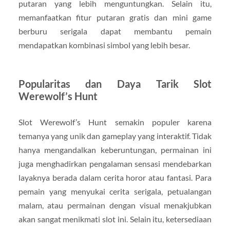
putaran yang lebih menguntungkan. Selain itu,
memanfaatkan fitur putaran gratis dan mini game
berburu serigala dapat membantu pemain
mendapatkan kombinasi simbol yang lebih besar.
Popularitas dan Daya Tarik Slot
Werewolf’s Hunt
Slot Werewolf’s Hunt semakin populer karena
temanya yang unik dan gameplay yang interaktif. Tidak
hanya mengandalkan keberuntungan, permainan ini
juga menghadirkan pengalaman sensasi mendebarkan
layaknya berada dalam cerita horor atau fantasi. Para
pemain yang menyukai cerita serigala, petualangan
malam, atau permainan dengan visual menakjubkan
akan sangat menikmati slot ini. Selain itu, ketersediaan