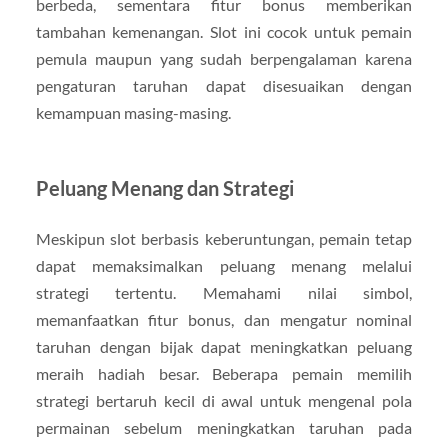
berbeda, sementara fitur bonus memberikan
tambahan kemenangan. Slot ini cocok untuk pemain
pemula maupun yang sudah berpengalaman karena
pengaturan taruhan dapat disesuaikan dengan
kemampuan masing-masing.
Peluang Menang dan Strategi
Meskipun slot berbasis keberuntungan, pemain tetap
dapat memaksimalkan peluang menang melalui
strategi tertentu. Memahami nilai simbol,
memanfaatkan fitur bonus, dan mengatur nominal
taruhan dengan bijak dapat meningkatkan peluang
meraih hadiah besar. Beberapa pemain memilih
strategi bertaruh kecil di awal untuk mengenal pola
permainan sebelum meningkatkan taruhan pada