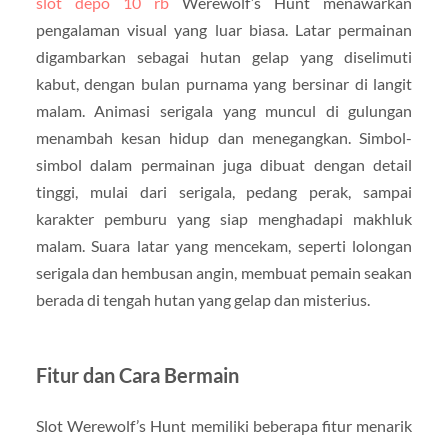
slot depo 10 rb
Werewolf’s Hunt menawarkan
pengalaman visual yang luar biasa. Latar permainan
digambarkan sebagai hutan gelap yang diselimuti
kabut, dengan bulan purnama yang bersinar di langit
malam. Animasi serigala yang muncul di gulungan
menambah kesan hidup dan menegangkan. Simbol-
simbol dalam permainan juga dibuat dengan detail
tinggi, mulai dari serigala, pedang perak, sampai
karakter pemburu yang siap menghadapi makhluk
malam. Suara latar yang mencekam, seperti lolongan
serigala dan hembusan angin, membuat pemain seakan
berada di tengah hutan yang gelap dan misterius.
Fitur dan Cara Bermain
Slot Werewolf’s Hunt memiliki beberapa fitur menarik