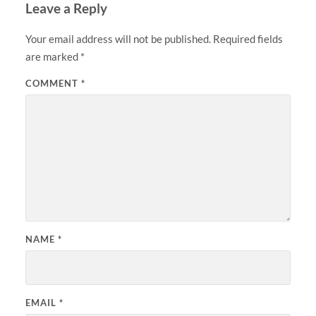
Leave a Reply
Your email address will not be published.
Required fields
are marked
*
COMMENT
*
NAME
*
EMAIL
*